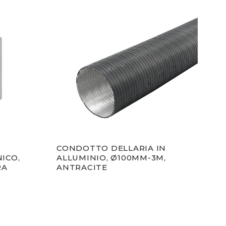
CONDOTTO DELLARIA IN
CON
ICO,
ALLUMINIO, Ø100MM-3M,
ALL
RA
ANTRACITE
BIA