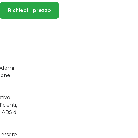
Richiedi il prezzo
oderni!
zione
tivo.
icienti,
ca ABS di
 essere