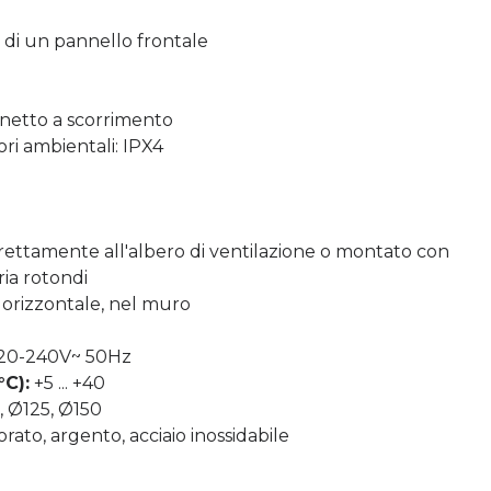
di un pannello frontale
inetto a scorrimento
ori ambientali: IPX4
rettamente all'albero di ventilazione o montato con
aria rotondi
 orizzontale, nel muro
20-240V~ 50Hz
C):
+5 ... +40
 Ø125, Ø150
orato, argento, acciaio inossidabile