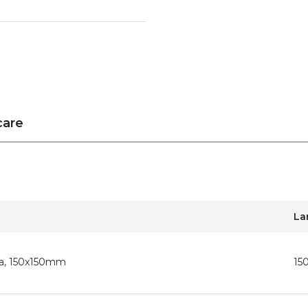
care
La
ica, 150x150mm
15