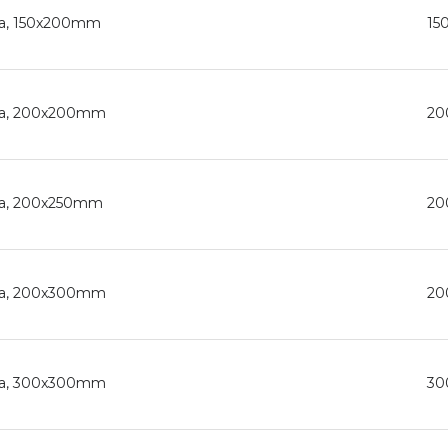
ica, 150x200mm
15
tica, 200x200mm
20
tica, 200x250mm
20
tica, 200x300mm
20
tica, 300x300mm
30