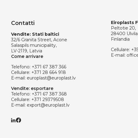
Contatti
Eiroplasts 
Peltotie 20,
28400 Ulvila
Vendite: Stati baltici
Finlandia
32/6 Granita Street, Acone
Salaspils municipality,
Cellulare:
+3
LV-2119, Latvia
E-mail:
offic
Come arrivare
Telefono:
+371 67 387 366
Cellulare:
+371 28 664 918
E-mail:
europlast@europlast.lv
Vendite: esportare
Telefono:
+371 67 387 368
Cellulare:
+371 29379508
E-mail:
export@europlast.lv