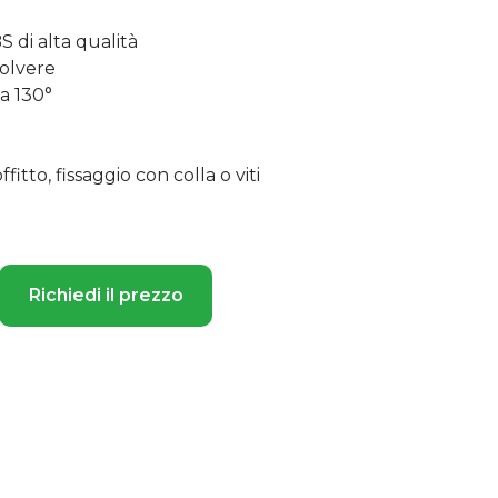
S di alta qualità
polvere
a 130°
itto, fissaggio con colla o viti
Richiedi il prezzo