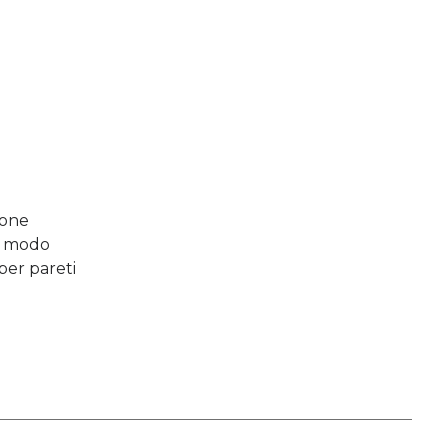
ione
in modo
 per pareti