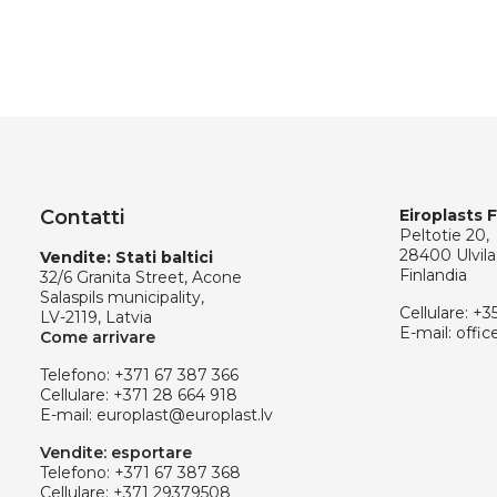
Contatti
Eiroplasts 
Peltotie 20,
28400 Ulvila
Vendite: Stati baltici
Finlandia
32/6 Granita Street, Acone
Salaspils municipality,
Cellulare:
+3
LV-2119, Latvia
E-mail:
offic
Come arrivare
Telefono:
+371 67 387 366
Cellulare:
+371 28 664 918
E-mail:
europlast@europlast.lv
Vendite: esportare
Telefono:
+371 67 387 368
Cellulare:
+371 29379508