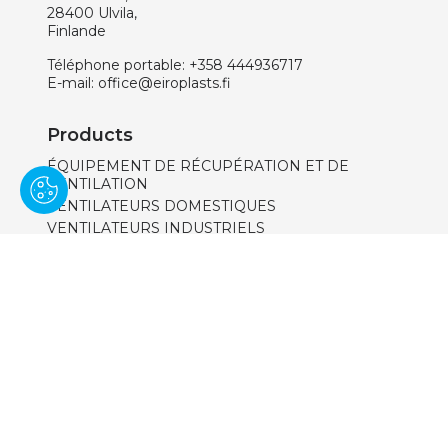
28400 Ulvila,
Finlande
Téléphone portable:
+358 444936717
E-mail:
office@eiroplasts.fi
Products
ÉQUIPEMENT DE RÉCUPÉRATION ET DE
VENTILATION
VENTILATEURS DOMESTIQUES
VENTILATEURS INDUSTRIELS
SYSTÈMES DE VENTILATION NATURELLE
GRILLES EN PLASTIQUE, BRIDES,
ADAPTATEURS
GRILLES MÉTALLIQUES
DIFFUSEURS
SYSTÈME RECTANGULAIRE ET ROND EN
PLASTIQUE
CONDUITS DAIR
SYSTÈME ROND EN MÉTAL
ISOLÉ SYSTÈME ROND EN MÉTAL