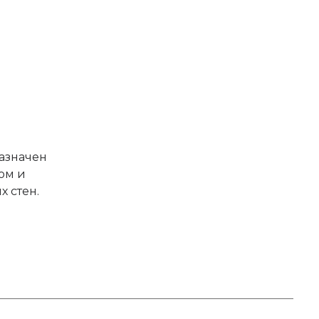
азначен
ом и
 стен.