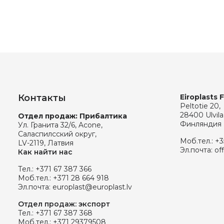
Контакты
Eiroplasts 
Peltotie 20,
28400 Ulvila
Отдел продаж: Прибалтика
Финляндия
Ул. Гранита 32/6, Acone,
Саласпилсский округ,
Моб.тел.:
+3
LV-2119, Латвия
Эл.почта:
of
Как найти нас
Тел.:
+371 67 387 366
Моб.тел.:
+371 28 664 918
Эл.почта:
europlast@europlast.lv
Отдел продаж: экспорт
Тел.:
+371 67 387 368
Моб.тел.:
+371 29379508