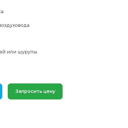
ка
воздуховода
лей или шурупы.
Запросить цену