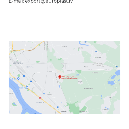
E-mail:
export@europlast.lv