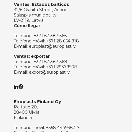
Ventas: Estados bálticos
32/6 Granita Street, Acone
Salaspils municipality,
LV-2119, Latvia
Cómo llegar
Teléfono:
+371 67 387 366
Teléfono móvil:
+371 28 664 918
E-mail:
europlast@europlast.lv
Ventas: exportar
Teléfono:
+371 67 387 368
Teléfono móvil:
+371 29379508
E-mail:
export@europlast.lv
Eiroplasts Finland Oy
Peltotie 20,
28400 Ulvila,
Finlandia
Teléfono móvil:
+358 444936717