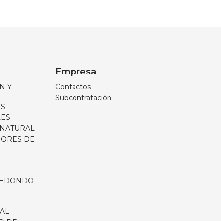
Empresa
N Y
Contactos
Subcontratación
OS
LES
 NATURAL
DORES DE
 REDONDO
AL