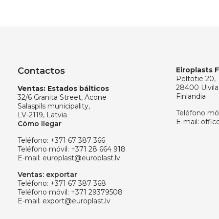
Contactos
Eiroplasts 
Peltotie 20,
28400 Ulvila
Ventas: Estados bálticos
Finlandia
32/6 Granita Street, Acone
Salaspils municipality,
Teléfono móv
LV-2119, Latvia
E-mail:
offic
Cómo llegar
Teléfono:
+371 67 387 366
Teléfono móvil:
+371 28 664 918
E-mail:
europlast@europlast.lv
Ventas: exportar
Teléfono:
+371 67 387 368
Teléfono móvil:
+371 29379508
E-mail:
export@europlast.lv