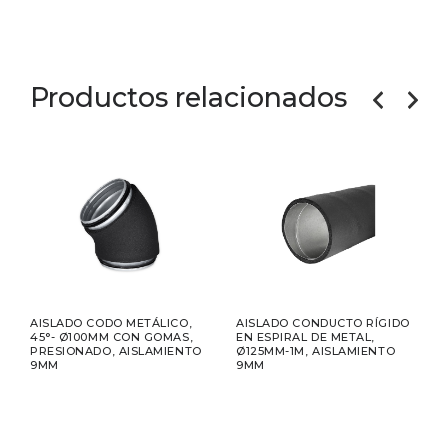
Productos relacionados
PARA
AISLADO CODO METÁLICO,
AISLADO CONDUCTO RÍGIDO
AIS
45°- Ø100MM CON GOMAS,
EN ESPIRAL DE METAL,
MET
PRESIONADO, AISLAMIENTO
Ø125MM-1M, AISLAMIENTO
Ø12
9MM
9MM
AIS