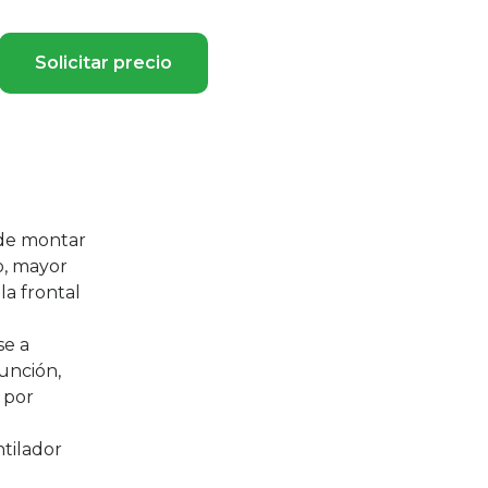
Solicitar precio
s de montar
o, mayor
la frontal
se a
unción,
 por
ntilador