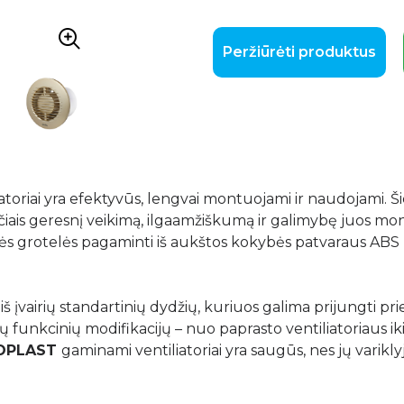
Peržiūrėti produktus
iliatoriai yra efektyvūs, lengvai montuojami ir naudojami. Š
nančiais geresnį veikimą, ilgaamžiškumą ir galimybę juos mon
ekinės grotelės pagaminti iš aukštos kokybės patvaraus ABS 
iš įvairių standartinių dydžių, kuriuos galima prijungti prie
ių funkcinių modifikacijų – nuo ​​paprasto ventiliatoriaus ik
OPLAST
gaminami ventiliatoriai yra saugūs, nes jų varikly