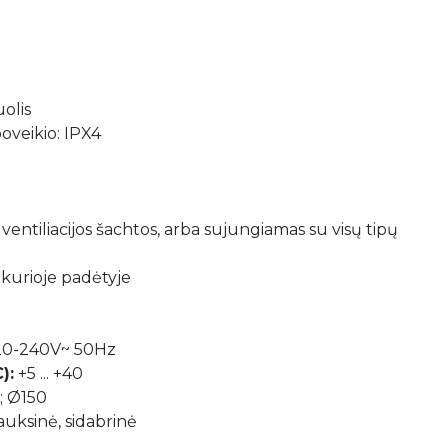
uolis
oveikio: IPX4
e ventiliacijos šachtos, arba sujungiamas su visų tipų
kurioje padėtyje
20-240V~ 50Hz
):
+5 ... +40
; Ø150
 auksinė, sidabrinė