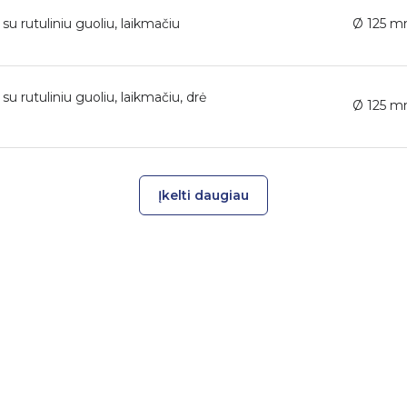
su rutuliniu guoliu, laikmačiu
Ø 125 
u rutuliniu guoliu, laikmačiu, drė
Ø 125 
Įkelti daugiau