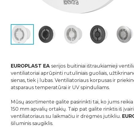
EUROPLAST EA
serijos
buitiniai ištraukiamieji vent
ventiliatoriai aprūpinti rutuliniais guoliais, užtikri
sienas, tiek į lubas. Ventiliatoriaus korpusas ir pri
atsparaus temperatūrai ir UV spinduliams.
Mūsų asortimente galite pasirinkti tai, ko jums reikia 
150 mm apvalių ortakių. Taip pat galite rinktis iš įvair
ventiliatoriaus su laikmačiu ir drėgmės jutikliu.
EUR
šiluminis saugiklis.