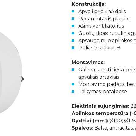
Konstrukcija:
Apvali priekinė dalis
Pagamintas iš plastiko
Ašinis ventiliatorius
Guolių tipas: rutulinis g
Apsauga nuo aplinkos p
Izoliacijos klasė: B
Montavimas:
Galima jungti tiesiai pri
apvaliais ortakiais
Montavimo padėtis: bet 
Taikymas: patalpose
Elektrinis sujungimas:
2
Aplinkos temperatūra (°C
Dydžiai [mm]:
Ø100; Ø125
Spalvos:
Balta, antracitas,