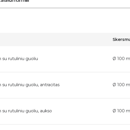
sisiuntimai
Skersm
su rutuliniu guoliu
Ø 100 
su rutuliniu guoliu, antracitas
Ø 100 
su rutuliniu guoliu, aukso
Ø 100 