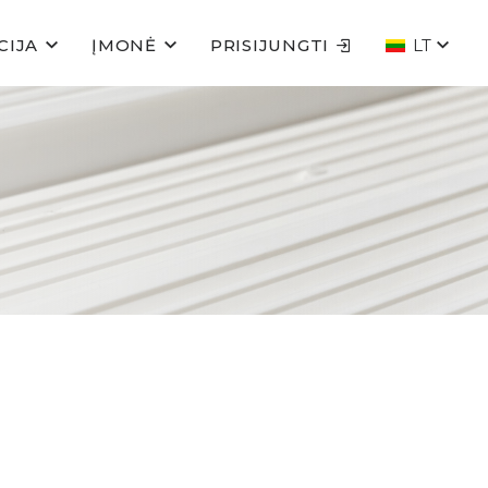
CIJA
ĮMONĖ
PRISIJUNGTI
LT