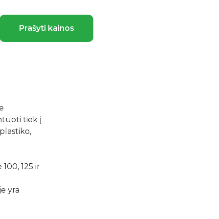
Prašyti kainos
ie
tuoti tiek į
plastiko,
 100, 125 ir
i
je yra