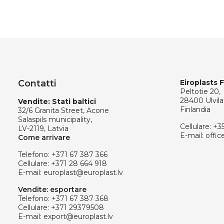
Contatti
Eiroplasts 
Peltotie 20,
28400 Ulvila
Vendite: Stati baltici
Finlandia
32/6 Granita Street, Acone
Salaspils municipality,
Cellulare:
+3
LV-2119, Latvia
E-mail:
offic
Come arrivare
Telefono:
+371 67 387 366
Cellulare:
+371 28 664 918
E-mail:
europlast@europlast.lv
Vendite: esportare
Telefono:
+371 67 387 368
Cellulare:
+371 29379508
E-mail:
export@europlast.lv