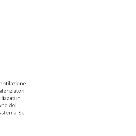
ventilazione
silenziatori
izzati in
ione del
sistema. Se