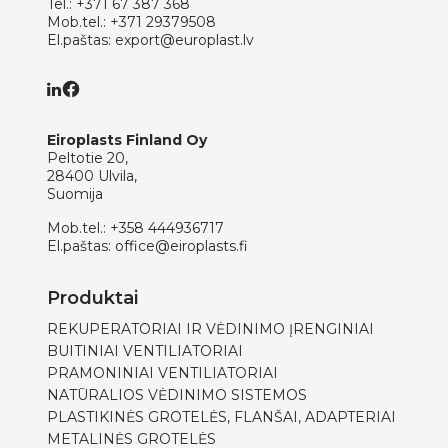
Tel.:
+371 67 387 368
Mob.tel.:
+371 29379508
El.paštas:
export@europlast.lv
Eiroplasts Finland Oy
Peltotie 20,
28400 Ulvila,
Suomija
Mob.tel.:
+358 444936717
El.paštas:
office@eiroplasts.fi
Produktai
REKUPERATORIAI IR VĖDINIMO ĮRENGINIAI
BUITINIAI VENTILIATORIAI
PRAMONINIAI VENTILIATORIAI
NATŪRALIOS VĖDINIMO SISTEMOS
PLASTIKINĖS GROTELĖS, FLANŠAI, ADAPTERIAI
METALINĖS GROTELĖS