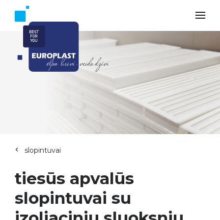
slopintuvai
tiesūs apvalūs
slopintuvai su
izoliaciniu sluoksniu