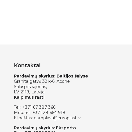
Kontaktai
Pardavimų skyrius: Baltijos šalyse
Granita gatvė 32 k-6, Acone
Salaspils rajonas,
LV-2119, Latvija
Kaip mus rasti
Tel.:
+371 67 387 366
Mob.tel.:
+371 28 664 918
El.paštas:
europlast@europlast.lv
Pardavimų skyrius: Eksporto