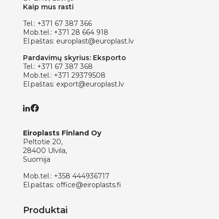
Kaip mus rasti
Tel.:
+371 67 387 366
Mob.tel.:
+371 28 664 918
El.paštas:
europlast@europlast.lv
Pardavimų skyrius: Eksporto
Tel.:
+371 67 387 368
Mob.tel.:
+371 29379508
El.paštas:
export@europlast.lv
Eiroplasts Finland Oy
Peltotie 20,
28400 Ulvila,
Suomija
Mob.tel.:
+358 444936717
El.paštas:
office@eiroplasts.fi
Produktai