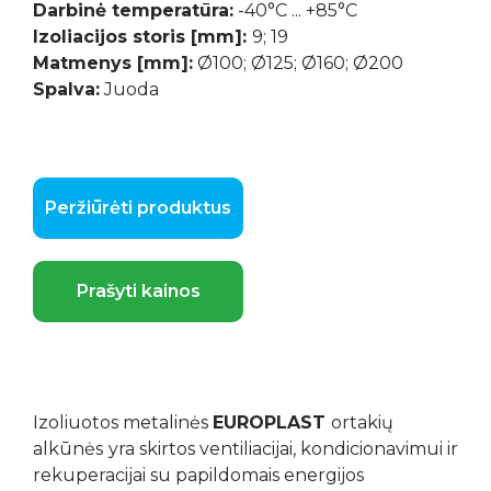
Darbinė temperatūra:
-40°C ... +85°C
Izoliacijos storis [mm]:
9; 19
Matmenys [mm]:
Ø100; Ø125; Ø160; Ø200
Spalva:
Juoda
Peržiūrėti produktus
Prašyti kainos
Izoliuotos metalinės
EUROPLAST
ortakių
alkūnės
yra skirtos ventiliacijai, kondicionavimui ir
rekuperacijai su papildomais energijos