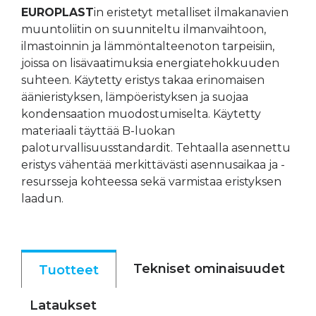
EUROPLAST
in eristetyt metalliset ilmakanavien
muuntoliitin on suunniteltu ilmanvaihtoon,
ilmastoinnin ja lämmöntalteenoton tarpeisiin,
joissa on lisävaatimuksia energiatehokkuuden
suhteen. Käytetty eristys takaa erinomaisen
äänieristyksen, lämpöeristyksen ja suojaa
kondensaation muodostumiselta. Käytetty
materiaali täyttää B-luokan
paloturvallisuusstandardit. Tehtaalla asennettu
eristys vähentää merkittävästi asennusaikaa ja -
resursseja kohteessa sekä varmistaa eristyksen
laadun.
Tekniset ominaisuudet
Tuotteet
Lataukset