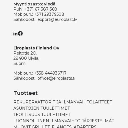
Myyntiosasto: viedä
Puh.:
+371 67 387 368
Mob.puh.:
+371 29379508
Sähköposti:
export@europlast.lv
Eiroplasts Finland Oy
Peltotie 20,
28400 Ulvila,
Suomi
Mob.puh.:
+358 444936717
Sähköposti:
office@eiroplasts.fi
Tuotteet
REKUPERAATTORIT JA ILMANVAIHTOLAITTEET
ASUNTOJEN TUULETTIMET
TEOLLISUUS TUULETTIMET
LUONNOLLINEN ILMANVAIHTO JÄRJESTELMÄT
MUOVIT GRILLET, FLANGES, ADAPTERS