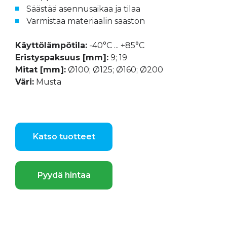
Säästää asennusaikaa ja tilaa
Varmistaa materiaalin säästön
Käyttölämpötila:
-40°C ... +85°C
Eristyspaksuus [mm]:
9; 19
Mitat [mm]:
Ø100; Ø125; Ø160; Ø200
Väri:
Musta
Katso tuotteet
Pyydä hintaa