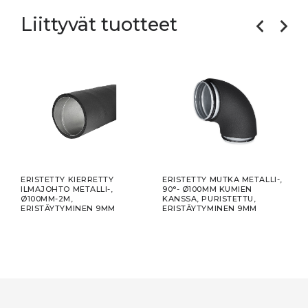
Liittyvät tuotteet
ERISTETTY KIERRETTY
ERISTETTY MUTKA METALLI-,
ERIS
KPL.
ILMAJOHTO METALLI-,
90°- Ø100MM KUMIEN
45°-
Ø100MM-2M,
KANSSA, PURISTETTU,
KANS
ERISTÄYTYMINEN 9MM
ERISTÄYTYMINEN 9MM
ERI