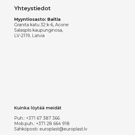
Yhteystiedot
Myyntiosasto: Baltia
Granita katu 32 k-6, Acone
Salaspils kaupunginosa,
LV-2119, Latvia
Kuinka löytää meidät
Puh.:
+371 67 387 366
Mob.puh.:
+371 28 664 918
Sähköposti:
europlast@europlast.lv