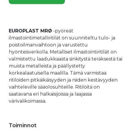
EUROPLAST MRØ
-pyöreät
ilmastointimetalliritilät on suunniteltu tulo- ja
poistoilmanvaihtoon ja varustettu
hyönteisverkolla. Metalliset ilmastointiritilät on
valmistettu laadukkaasta sinkitystä teräksestä tai
muista metalleista ja päällystetty
korkealaatuisella maalilla. Tämä varmistaa
ritilöiden pitkäikäisyyden ja niiden kestävyyden
vaihteleville sääolosuhteille. Ritilöitä on
saatavana eri halkaisijoissa ja laajassa
värivalikoimassa.
Toiminnot