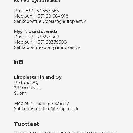
Kuinka löytää meidät
Puh.:
+371 67 387 366
Mob.puh.:
+371 28 664 918
Sähköposti:
europlast@europlast.lv
Myyntiosasto: viedä
Puh.:
+371 67 387 368
Mob.puh.:
+371 29379508
Sähköposti:
export@europlast.lv
Eiroplasts Finland Oy
Peltotie 20,
28400 Ulvila,
Suomi
Mob.puh.:
+358 444936717
Sähköposti:
office@eiroplasts.fi
Tuotteet