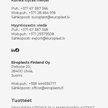
Kuinka löytää meidät
Puh.:
+371 67 387 366
Mob.puh.:
+371 28 664 918
Sähköposti:
europlast@europlast.lv
Myyntiosasto: viedä
Puh.:
+371 67 387 368
Mob.puh.:
+371 29379508
Sähköposti:
export@europlast.lv
Eiroplasts Finland Oy
Peltotie 20,
28400 Ulvila,
Suomi
Mob.puh.:
+358 444936717
Sähköposti:
office@eiroplasts.fi
Tuotteet