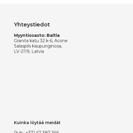
Yhteystiedot
Myyntiosasto: Baltia
Granita katu 32 k-6, Acone
Salaspils kaupunginosa,
LV-2119, Latvia
Kuinka löytää meidät
Puh.:
+371 67 387 366