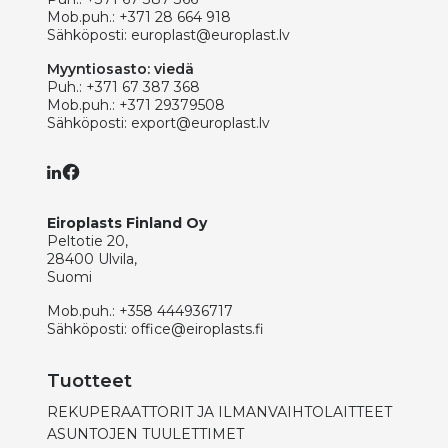
Mob.puh.:
+371 28 664 918
Sähköposti:
europlast@europlast.lv
Myyntiosasto: viedä
Puh.:
+371 67 387 368
Mob.puh.:
+371 29379508
Sähköposti:
export@europlast.lv
Eiroplasts Finland Oy
Peltotie 20,
28400 Ulvila,
Suomi
Mob.puh.:
+358 444936717
Sähköposti:
office@eiroplasts.fi
Tuotteet
REKUPERAATTORIT JA ILMANVAIHTOLAITTEET
ASUNTOJEN TUULETTIMET