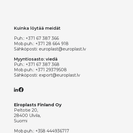
Kuinka löytää meidät
Puh.:
+371 67 387 366
Mob.puh.:
+371 28 664 918
Sähköposti:
europlast@europlast.lv
Myyntiosasto: viedä
Puh.:
+371 67 387 368
Mob.puh.:
+371 29379508
Sähköposti:
export@europlast.lv
Eiroplasts Finland Oy
Peltotie 20,
28400 Ulvila,
Suomi
Mob.puh.:
+358 444936717