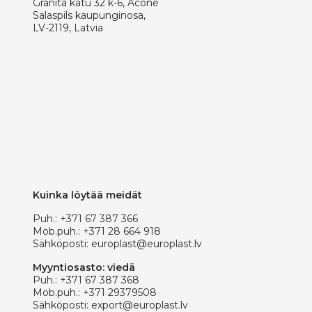
Granita katu 32 k-6, Acone
Salaspils kaupunginosa,
LV-2119, Latvia
Kuinka löytää meidät
Puh.:
+371 67 387 366
Mob.puh.:
+371 28 664 918
Sähköposti:
europlast@europlast.lv
Myyntiosasto: viedä
Puh.:
+371 67 387 368
Mob.puh.:
+371 29379508
Sähköposti:
export@europlast.lv