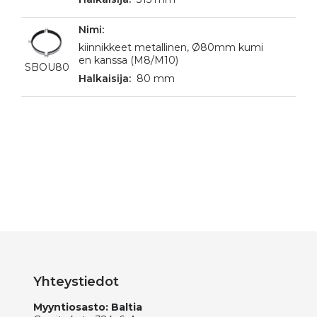
kiinnikkeet metallinen, Ø80mm kumi
en kanssa (M8/M10)
SBOU80
80 mm
Yhteystiedot
Myyntiosasto: Baltia