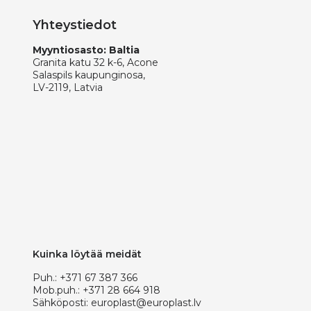
Yhteystiedot
Myyntiosasto: Baltia
Granita katu 32 k-6, Acone
Salaspils kaupunginosa,
LV-2119, Latvia
Kuinka löytää meidät
Puh.:
+371 67 387 366
Mob.puh.:
+371 28 664 918
Sähköposti:
europlast@europlast.lv