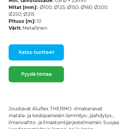
Min. taivutussäde:
0,6 Ø + 25mm
Mitat [mm]:
Ø100; Ø125; Ø150; Ø160; Ø200;
Ø250; Ø315
Pituus [m]:
10
Värit:
Metallinen
Katso tuotteet
Pyydä hintaa
Joustavat Aluflex THERMO -ilmakanavat
matala- ja keskipaineisiin lämmitys-, jäähdytys-,
ilmanvaihto- ja ilmastointijärjestelmämiin. Suojaa