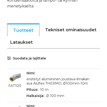
kondensaatiolta ja lämpö- tai kylmän
menetykseltä.
Tekniset ominaisuudet
Tuotteet
Lataukset
Suodata ja lajittele
eristetyt alumiininen joustava ilmakan
ava Aluflex THERMO, Ø100mm-10m
FAT100
10 m
Ø 100 mm