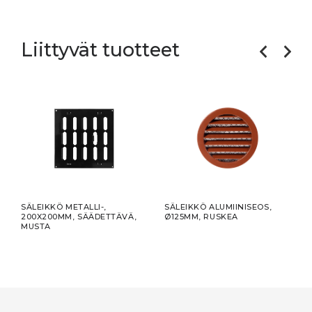
Liittyvät tuotteet
SÄLEIKKÖ METALLI-,
SÄLEIKKÖ ALUMIINISEOS,
TEIP
200X200MM, SÄÄDETTÄVÄ,
Ø125MM, RUSKEA
50M
MUSTA