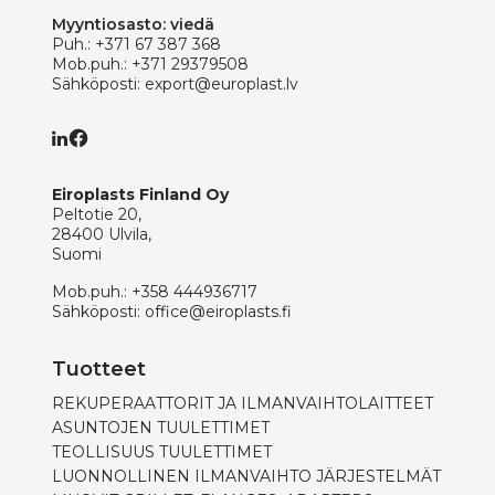
Myyntiosasto: viedä
Puh.:
+371 67 387 368
Mob.puh.:
+371 29379508
Sähköposti:
export@europlast.lv
Eiroplasts Finland Oy
Peltotie 20,
28400 Ulvila,
Suomi
Mob.puh.:
+358 444936717
Sähköposti:
office@eiroplasts.fi
Tuotteet
REKUPERAATTORIT JA ILMANVAIHTOLAITTEET
ASUNTOJEN TUULETTIMET
TEOLLISUUS TUULETTIMET
LUONNOLLINEN ILMANVAIHTO JÄRJESTELMÄT