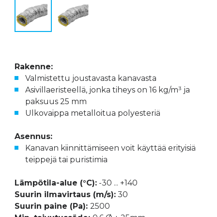
Rakenne:
Valmistettu joustavasta kanavasta
Asivillaeristeellä, jonka tiheys on 16 kg/m³ ja
paksuus 25 mm
Ulkovaippa metalloitua polyesteriä
Asennus:
Kanavan kiinnittämiseen voit käyttää erityisiä
teippejä tai puristimia
Lämpötila-alue (°C):
-30 ... +140
Suurin ilmavirtaus (m/s):
30
Suurin paine (Pa):
2500