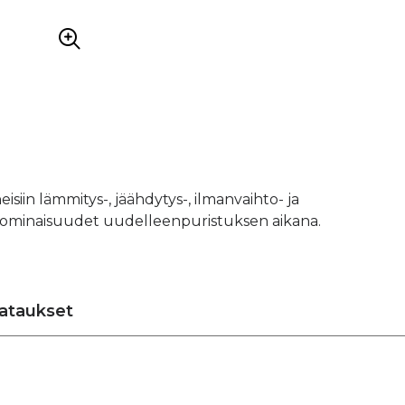
isiin lämmitys-, jäähdytys-, ilmanvaihto- ja
ää ominaisuudet uudelleenpuristuksen aikana.
ataukset