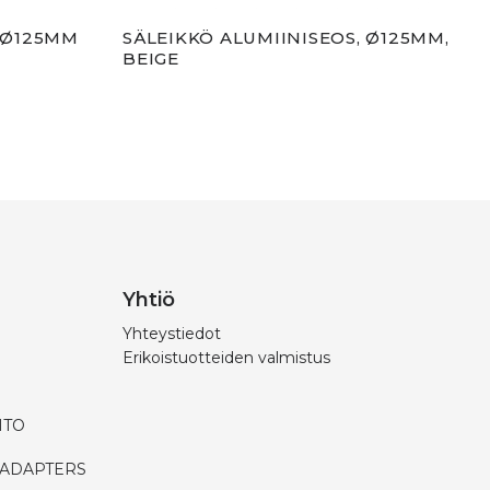
0-Ø125MM
SÄLEIKKÖ ALUMIINISEOS, Ø125MM,
SÄL
BEIGE
MU
Yhtiö
Yhteystiedot
Erikoistuotteiden valmistus
HTO
 ADAPTERS