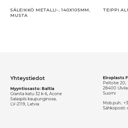
5MM,
SÄLEIKKÖ METALLI-, 140X105MM,
TEIPPI A
MUSTA
Yhteystiedot
Eiroplasts 
Peltotie 20,
28400 Ulvila
Myyntiosasto: Baltia
Suomi
Granita katu 32 k-6, Acone
Salaspils kaupunginosa,
Mob.puh.:
+
LV-2119, Latvia
Sähköposti: