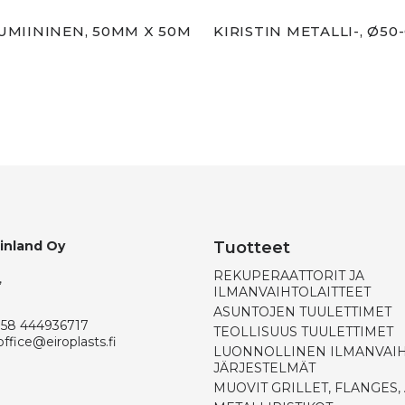
LUMIININEN, 50MM X 50M
KIRISTIN METALLI-, Ø5
Finland Oy
Tuotteet
REKUPERAATTORIT JA
,
ILMANVAIHTOLAITTEET
ASUNTOJEN TUULETTIMET
358 444936717
TEOLLISUUS TUULETTIMET
office@eiroplasts.fi
LUONNOLLINEN ILMANVAI
JÄRJESTELMÄT
MUOVIT GRILLET, FLANGES,