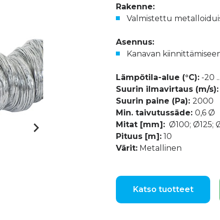
Rakenne:
Valmistettu metalloiduis
Asennus:
Kanavan kiinnittämiseen v
Lämpötila-alue (°C):
-20 .
Suurin ilmavirtaus (m/s):
Suurin paine (Pa):
2000
Min. taivutussäde:
0,6 Ø
Mitat [mm]:
Ø100; Ø125; Ø
Pituus [m]:
10
Värit:
Metallinen
Katso tuotteet