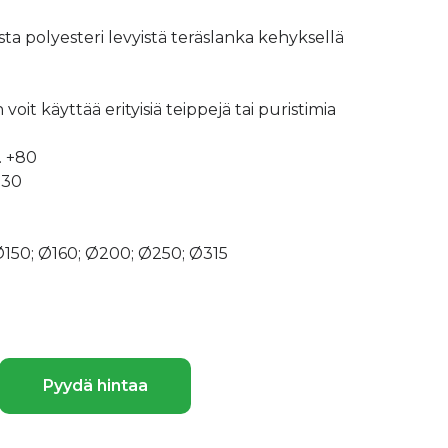
ta polyesteri levyistä teräslanka kehyksellä
oit käyttää erityisiä teippejä tai puristimia
.. +80
30
150; Ø160; Ø200; Ø250; Ø315
Pyydä hintaa