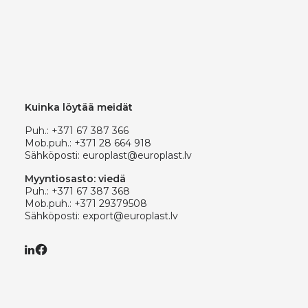
Kuinka löytää meidät
Puh.:
+371 67 387 366
Mob.puh.:
+371 28 664 918
Sähköposti:
europlast@europlast.lv
Myyntiosasto: viedä
Puh.:
+371 67 387 368
Mob.puh.:
+371 29379508
Sähköposti:
export@europlast.lv