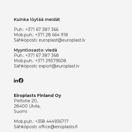
Kuinka löytää meidät
Puh.:
+371 67 387 366
Mob.puh.:
+371 28 664 918
Sähköposti:
europlast@europlast.lv
Myyntiosasto: viedä
Puh.:
+371 67 387 368
Mob.puh.:
+371 29379508
Sähköposti:
export@europlast.lv
Eiroplasts Finland Oy
Peltotie 20,
28400 Ulvila,
Suomi
Mob.puh.:
+358 444936717
Sähköposti:
office@eiroplasts.fi