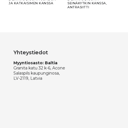
JA KATKAISIMEN KANSSA
SEINÄKYTKIN KANSSA,
JA K
ANTRASIITTI
Yhteystiedot
Myyntiosasto: Baltia
Granita katu 32 k-6, Acone
Salaspils kaupunginosa,
LV-2119, Latvia