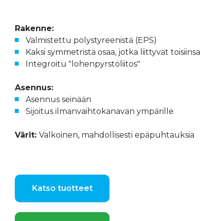
Rakenne:
Valmistettu polystyreenistä (EPS)
Kaksi symmetristä osaa, jotka liittyvät toisiinsa
Integroitu "lohenpyrstöliitos"
Asennus:
Asennus seinään
Sijoitus ilmanvaihtokanavan ympärille
Värit:
Valkoinen, mahdollisesti epäpuhtauksia
Katso tuotteet