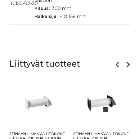
uus 30mm
IC150-0.3-30
300 mm
≤ Ø 158 mm
Liittyvät tuotteet
SEINÄÄN ILMANVAIHTOKONE
SEINÄÄN ILMANVAIHTOKONE
SEI
E-EXTRA, Ø100MM JOHDON
E-EXTRA, Ø100MM
E-E