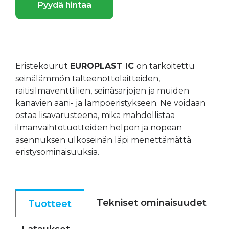
Pyydä hintaa
Eristekourut
EUROPLAST IC
on tarkoitettu
seinälämmön talteenottolaitteiden,
raitisilmaventtiilien, seinäsarjojen ja muiden
kanavien ääni- ja lämpöeristykseen. Ne voidaan
ostaa lisävarusteena, mikä mahdollistaa
ilmanvaihtotuotteiden helpon ja nopean
asennuksen ulkoseinän läpi menettämättä
eristysominaisuuksia.
Tekniset ominaisuudet
Tuotteet