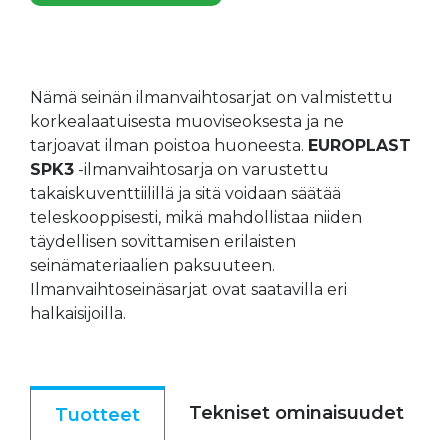
Nämä seinän ilmanvaihtosarjat on valmistettu
korkealaatuisesta muoviseoksesta ja ne
tarjoavat ilman poistoa huoneesta.
EUROPLAST
SPK3
-ilmanvaihtosarja on varustettu
takaiskuventtiilillä ja sitä voidaan säätää
teleskooppisesti, mikä mahdollistaa niiden
täydellisen sovittamisen erilaisten
seinämateriaalien paksuuteen.
Ilmanvaihtoseinäsarjat ovat saatavilla eri
halkaisijoilla.
Tekniset ominaisuudet
Tuotteet