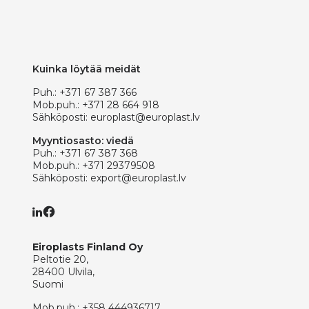
Kuinka löytää meidät
Puh.:
+371 67 387 366
Mob.puh.:
+371 28 664 918
Sähköposti:
europlast@europlast.lv
Myyntiosasto: viedä
Puh.:
+371 67 387 368
Mob.puh.:
+371 29379508
Sähköposti:
export@europlast.lv
Eiroplasts Finland Oy
Peltotie 20,
28400 Ulvila,
Suomi
Mob.puh.:
+358 444936717