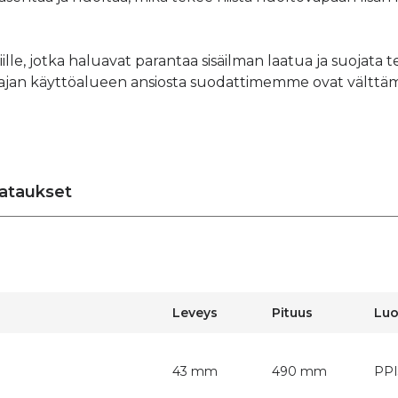
le, jotka haluavat parantaa sisäilman laatua ja suojata t
aajan käyttöalueen ansiosta suodattimemme ovat välttä
ataukset
Leveys
Pituus
Lu
43 mm
490 mm
PPI