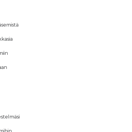
äsemistä
kkasia
miin
aan
estelmäsi
mihin