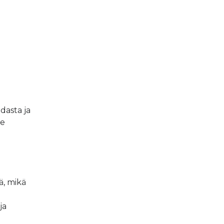
dasta ja
me
ä, mikä
ja