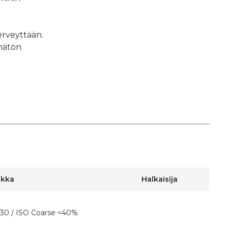
erveyttään.
mätön
okka
Halkaisija
30 / ISO Coarse <40%