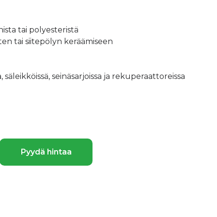
sta tai polyesteristä
ten tai siitepölyn keräämiseen
 säleikköissä, seinäsarjoissa ja rekuperaattoreissa
Pyydä hintaa