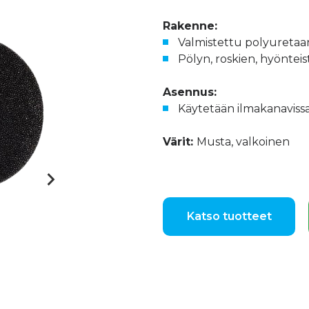
Rakenne:
Valmistettu polyuretaani
Pölyn, roskien, hyönteis
Asennus:
Käytetään ilmakanavissa,
Värit:
Musta, valkoinen
Katso tuotteet