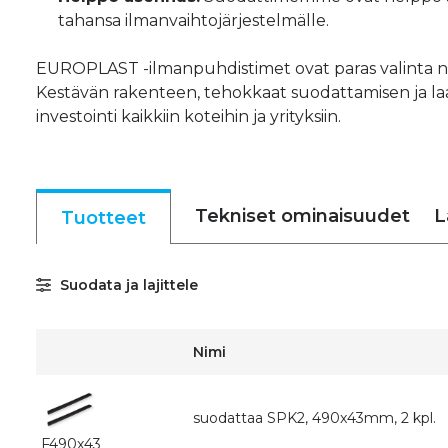
tahansa ilmanvaihtojärjestelmälle.
EUROPLAST -ilmanpuhdistimet ovat paras valinta niil
Kestävän rakenteen, tehokkaat suodattamisen ja l
investointi kaikkiin koteihin ja yrityksiin.
Tekniset ominaisuudet
L
Tuotteet
Suodata ja lajittele
Nimi
suodattaa SPK2, 490x43mm, 2 kpl.
F490x43