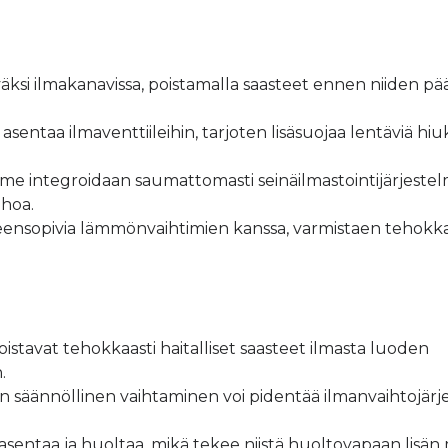
si ilmakanavissa, poistamalla saasteet ennen niiden pä
ntaa ilmaventtiileihin, tarjoten lisäsuojaa lentäviä hiu
 integroidaan saumattomasti seinäilmastointijärjestel
ehoa.
nsopivia lämmönvaihtimien kanssa, varmistaen tehokk
avat tehokkaasti haitalliset saasteet ilmasta luoden
.
 säännöllinen vaihtaminen voi pidentää ilmanvaihtojärj
ntaa ja huoltaa, mikä tekee niistä huoltovapaan lisän 