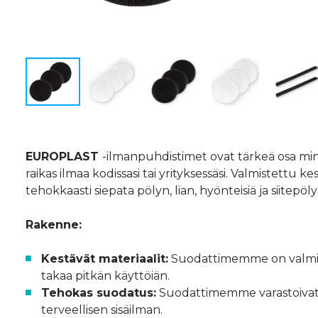
EUROPLAST
-ilmanpuhdistimet ovat tärkeä osa min
raikas ilmaa kodissasi tai yrityksessäsi. Valmistettu
tehokkaasti siepata pölyn, lian, hyönteisiä ja siitepö
Rakenne:
Kestävät materiaalit:
Suodattimemme on valmiste
takaa pitkän käyttöiän.
Tehokas suodatus:
Suodattimemme varastoivat pö
terveellisen sisäilman.