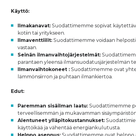
Käyttö:
Ilmakanavat:
Suodattimemme sopivat käytettäväk
kotiin tai yritykseen.
Ilmaventtiilit:
Suodattimemme voidaan helposti ase
vastaan.
Seinän ilmanvaihtojärjestelmät:
Suodattimemme
parantaen yleensä ilmansuodatusjärjestelmän t
Ilmanvaihtokoneet :
Suodattimemme ovat yhtee
lämmönsiirron ja puhtaan ilmankiertoa.
Edut:
Paremman sisäilman laatu:
Suodattimemme poist
terveellisemmän ja mukavamman sisäympäristön
Alentuneet ylläpitokustannukset:
Suodattimien
käyttöikää ja vähentää energiankulutusta.
Helppo asennus:
Suodattimemme ovat helppo ase