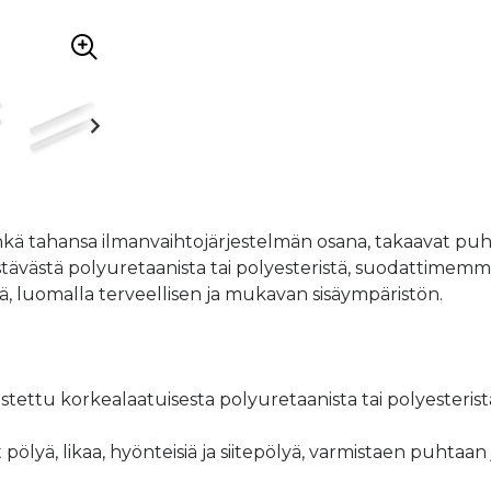
kä tahansa ilmanvaihtojärjestelmän osana, takaavat puh
 kestävästä polyuretaanista tai polyesteristä, suodattimem
lyä, luomalla terveellisen ja mukavan sisäympäristön.
ttu korkealaatuisesta polyuretaanista tai polyesterist
lyä, likaa, hyönteisiä ja siitepölyä, varmistaen puhtaan 