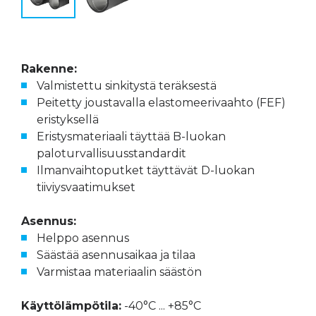
Rakenne:
Valmistettu sinkitystä teräksestä
Peitetty joustavalla elastomeerivaahto (FEF)
eristyksellä
Eristysmateriaali täyttää B-luokan
paloturvallisuusstandardit
Ilmanvaihtoputket täyttävät D-luokan
tiiviysvaatimukset
Asennus:
Helppo asennus
Säästää asennusaikaa ja tilaa
Varmistaa materiaalin säästön
Käyttölämpötila:
-40°C ... +85°C