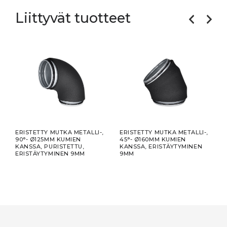
Liittyvät tuotteet
ERISTETTY MUTKA METALLI-,
ERISTETTY MUTKA METALLI-,
ERIS
KPL.
90°- Ø125MM KUMIEN
45°- Ø160MM KUMIEN
META
KANSSA, PURISTETTU,
KANSSA, ERISTÄYTYMINEN
KUM
ERISTÄYTYMINEN 9MM
9MM
PURI
ERI