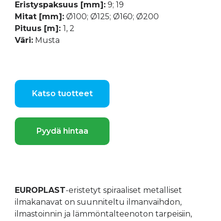
Eristyspaksuus [mm]:
9; 19
Mitat [mm]:
Ø100; Ø125; Ø160; Ø200
Pituus [m]:
1, 2
Väri:
Musta
Katso tuotteet
Pyydä hintaa
EUROPLAST
-eristetyt spiraaliset metalliset
ilmakanavat on suunniteltu ilmanvaihdon,
ilmastoinnin ja lämmöntalteenoton tarpeisiin,