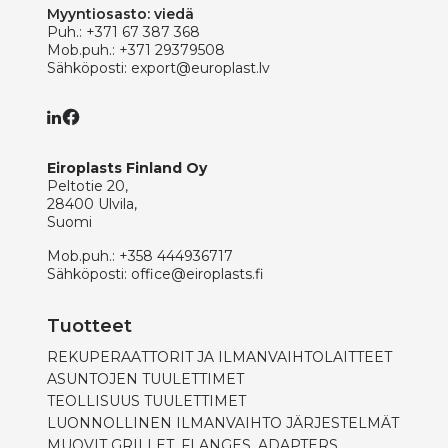
Myyntiosasto: viedä
Puh.:
+371 67 387 368
Mob.puh.:
+371 29379508
Sähköposti:
export@europlast.lv
Eiroplasts Finland Oy
Peltotie 20,
28400 Ulvila,
Suomi
Mob.puh.:
+358 444936717
Sähköposti:
office@eiroplasts.fi
Tuotteet
REKUPERAATTORIT JA ILMANVAIHTOLAITTEET
ASUNTOJEN TUULETTIMET
TEOLLISUUS TUULETTIMET
LUONNOLLINEN ILMANVAIHTO JÄRJESTELMÄT
MUOVIT GRILLET, FLANGES, ADAPTERS