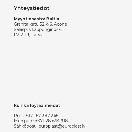
Yhteystiedot
Myyntiosasto: Baltia
Granita katu 32 k-6, Acone
Salaspils kaupunginosa,
LV-2119, Latvia
Kuinka löytää meidät
Puh.:
+371 67 387 366
Mob.puh.:
+371 28 664 918
Sähköposti:
europlast@europlast.lv