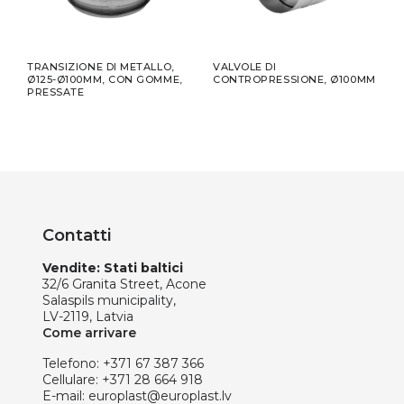
E,
TRANSIZIONE DI METALLO,
VALVOLE DI
SILE
NTO
Ø125-Ø100MM, CON GOMME,
CONTROPRESSIONE, Ø100MM
Ø100
E
PRESSATE
50M
Contatti
Vendite: Stati baltici
32/6 Granita Street, Acone
Salaspils municipality,
LV-2119, Latvia
Come arrivare
Telefono:
+371 67 387 366
Cellulare:
+371 28 664 918
E-mail:
europlast@europlast.lv