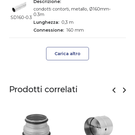
condotti contorti, metallo, Ø160mm-
0.3m
SD160-0.3
0,3 m
160 mm
Carica altro
Prodotti correlati