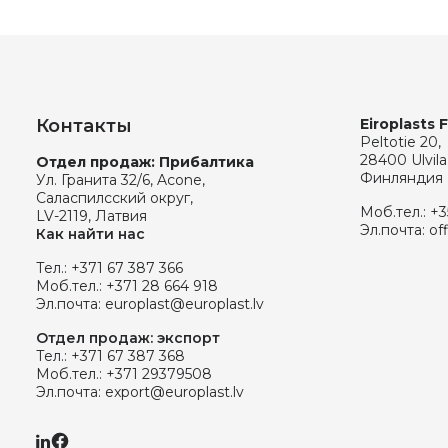
Контакты
Eiroplasts 
Peltotie 20,
28400 Ulvila
Отдел продаж: Прибалтика
Финляндия
Ул. Гранита 32/6, Acone,
Саласпилсский округ,
Моб.тел.:
+3
LV-2119, Латвия
Эл.почта:
of
Как найти нас
Тел.:
+371 67 387 366
Моб.тел.:
+371 28 664 918
Эл.почта:
europlast@europlast.lv
Отдел продаж: экспорт
Тел.:
+371 67 387 368
Моб.тел.:
+371 29379508
Эл.почта:
export@europlast.lv