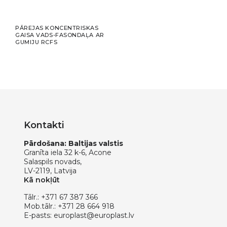
PĀREJAS KONCENTRISKAS
GAISA VADS-FASONDAĻA AR
GUMIJU RCFS
Kontakti
Pārdošana: Baltijas valstis
Granīta iela 32 k-6, Acone
Salaspils novads,
LV-2119, Latvija
Kā nokļūt
Tālr.:
+371 67 387 366
Mob.tālr.:
+371 28 664 918
E-pasts:
europlast@europlast.lv