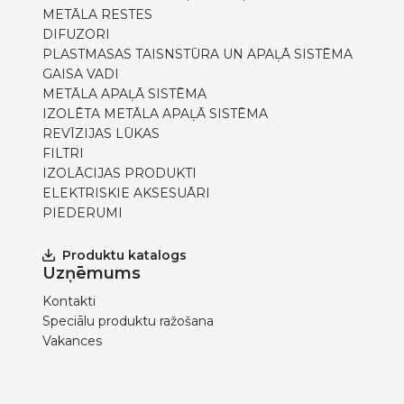
METĀLA RESTES
DIFUZORI
PLASTMASAS TAISNSTŪRA UN APAĻĀ SISTĒMA
GAISA VADI
METĀLA APAĻĀ SISTĒMA
IZOLĒTA METĀLA APAĻĀ SISTĒMA
REVĪZIJAS LŪKAS
FILTRI
IZOLĀCIJAS PRODUKTI
ELEKTRISKIE AKSESUĀRI
PIEDERUMI
Produktu katalogs
Uzņēmums
Kontakti
Speciālu produktu ražošana
Vakances