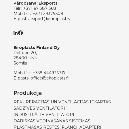
Pārdošana: Eksports
Tālr.:
+371 67 387 368
Mob.tālr.:
+371 29379508
E-pasts:
export@europlast.lv
Eiroplasts Finland Oy
Peltotie 20,
28400 Ulvila,
Somija
Mob.tālr.:
+358 444936717
E-pasts:
office@eiroplasts.fi
Produkcija
REKUPERĀCIJAS UN VENTILĀCIJAS IEKĀRTAS
SADZĪVES VENTILATORI
INDUSTRIĀLIE VENTILATORI
DABISKĀS VĒDINĀŠANAS SISTĒMAS
PLASTMASAS RESTES, FLANČI, ADAPTERI