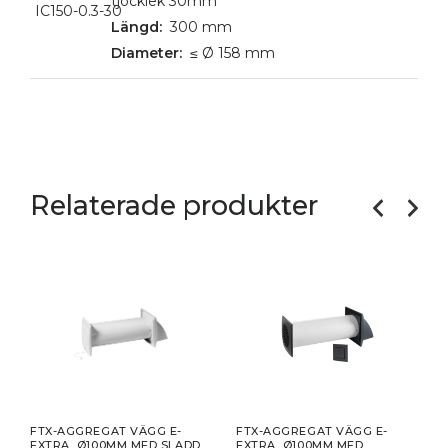
tjocklek 30mm
IC150-0.3-30
300 mm
≤ Ø 158 mm
Relaterade produkter
RITT
FTX-AGGREGAT VÄGG E-
FTX-AGGREGAT VÄGG E-
FTX
EXTRA, Ø100MM MED SLADD
EXTRA, Ø100MM MED
EXTR