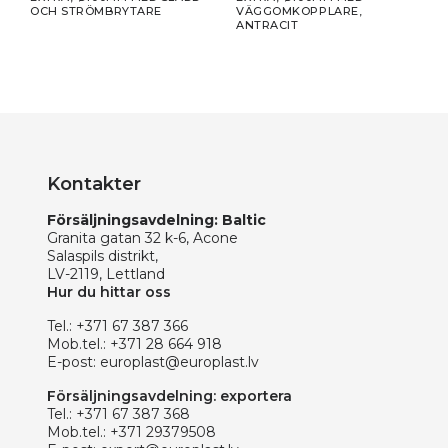
OCH STRÖMBRYTARE
VÄGGOMKOPPLARE,
OCH
ANTRACIT
Kontakter
Försäljningsavdelning: Baltic
Granita gatan 32 k-6, Acone
Salaspils distrikt,
LV-2119, Lettland
Hur du hittar oss
Tel.:
+371 67 387 366
Mob.tel.:
+371 28 664 918
E-post:
europlast@europlast.lv
Försäljningsavdelning: exportera
Tel.:
+371 67 387 368
Mob.tel.:
+371 29379508