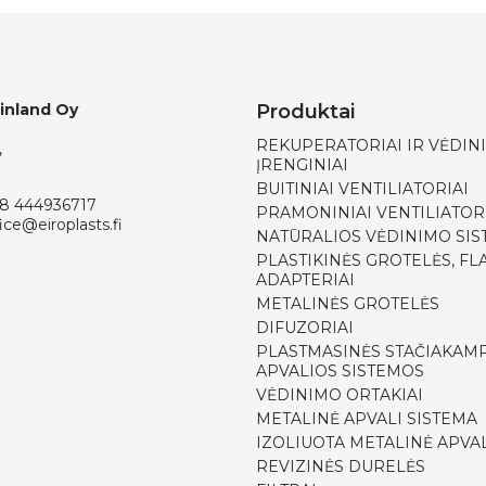
Finland Oy
Produktai
REKUPERATORIAI IR VĖDIN
,
ĮRENGINIAI
BUITINIAI VENTILIATORIAI
8 444936717
PRAMONINIAI VENTILIATOR
ice@eiroplasts.fi
NATŪRALIOS VĖDINIMO SI
PLASTIKINĖS GROTELĖS, FLA
ADAPTERIAI
METALINĖS GROTELĖS
DIFUZORIAI
PLASTMASINĖS STAČIAKAMP
APVALIOS SISTEMOS
VĖDINIMO ORTAKIAI
METALINĖ APVALI SISTEMA
IZOLIUOTA METALINĖ APVAL
REVIZINĖS DURELĖS