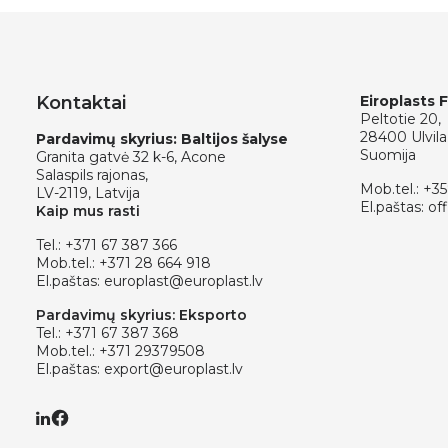
Kontaktai
Eiroplasts 
Peltotie 20,
28400 Ulvila
Pardavimų skyrius: Baltijos šalyse
Suomija
Granita gatvė 32 k-6, Acone
Salaspils rajonas,
Mob.tel.:
+35
LV-2119, Latvija
El.paštas:
off
Kaip mus rasti
Tel.:
+371 67 387 366
Mob.tel.:
+371 28 664 918
El.paštas:
europlast@europlast.lv
Pardavimų skyrius: Eksporto
Tel.:
+371 67 387 368
Mob.tel.:
+371 29379508
El.paštas:
export@europlast.lv