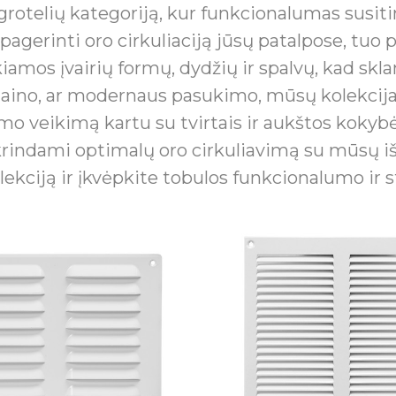
rotelių kategoriją, kur funkcionalumas susiti
agerinti oro cirkuliaciją jūsų patalpose, tuo 
os įvairių formų, dydžių ir spalvų, kad sklandž
 dizaino, ar modernaus pasukimo, mūsų kolekci
nimo veikimą kartu su tvirtais ir aukštos koky
tikrindami optimalų oro cirkuliavimą su mūsų
ekciją ir įkvėpkite tobulos funkcionalumo ir s