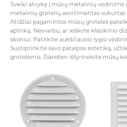
Sveiki atvykę į mūsų metalinių vėdinimo g
metalinių grotelių asortimentas sukurtas p
Atidžiai pagamintos mūsų grotelės pateikiam
aplinką. Nesvarbu, ar ieškote klasikinio
skoniui. Patirkite aukščiausio lygio vėdi
Sustiprinkite savo patalpos estetiką, už
grotelėmis. Šiandien ištyrinėkite mūsų kol