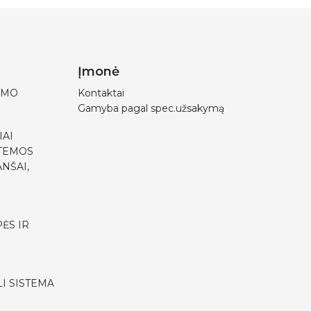
Įmonė
IMO
Kontaktai
Gamyba pagal spec.užsakymą
IAI
STEMOS
NŠAI,
ĖS IR
I SISTEMA