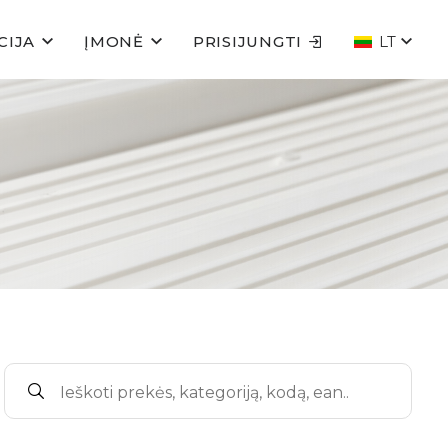
CIJA
ĮMONĖ
PRISIJUNGTI
LT