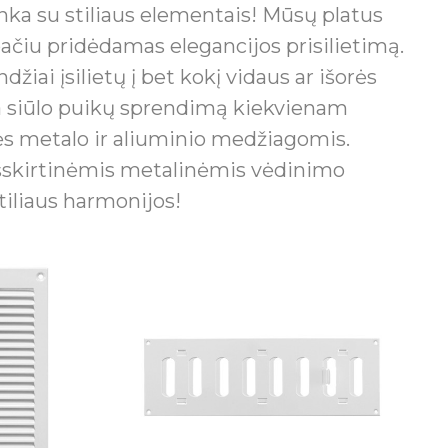
nka su stiliaus elementais! Mūsų platus
pačiu pridėdamas elegancijos prisilietimą.
iai įsilietų į bet kokį vidaus ar išorės
ja siūlo puikų sprendimą kiekvienam
bės metalo ir aliuminio medžiagomis.
 išskirtinėmis metalinėmis vėdinimo
tiliaus harmonijos!