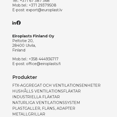
Tel.:
+371 67 387 368
Mob.tel.:
+371 29379508
E-post:
export@europlast.lv
Eiroplasts Finland Oy
Peltotie 20,
28400 Ulvila,
Finland
Mob.tel.:
+358 444936717
E-post:
office@eiroplasts.fi
Produkter
FTX-AGGREGAT OCH VENTILATIONSENHETER
HUSHÅLLS VENTILATIONSFLÄKTAR
INDUSTRIELLA FLÄKTAR
NATURLIGA VENTILATIONSSYSTEM
PLASTGALLER, FLÄNS, ADAPTER
METALLGRILLAR