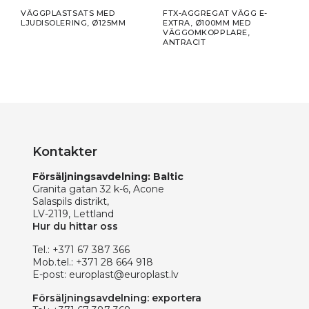
R
VÄGGPLASTSATS MED
FTX-AGGREGAT VÄGG E-
KIT,
LJUDISOLERING, Ø125MM
EXTRA, Ø100MM MED
LJUD
VÄGGOMKOPPLARE,
Ø100
ANTRACIT
Kontakter
Försäljningsavdelning: Baltic
Granita gatan 32 k-6, Acone
Salaspils distrikt,
LV-2119, Lettland
Hur du hittar oss
Tel.:
+371 67 387 366
Mob.tel.:
+371 28 664 918
E-post:
europlast@europlast.lv
Försäljningsavdelning: exportera