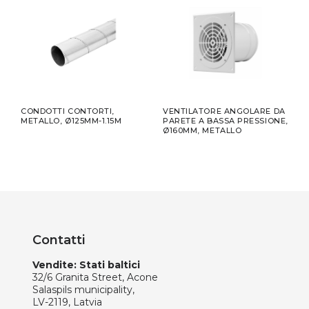
OTTO
CONDOTTI CONTORTI,
VENTILATORE ANGOLARE DA
VEN
METALLO, Ø125MM-1.15M
PARETE A BASSA PRESSIONE,
A BA
Ø160MM, METALLO
Ø16
Contatti
Vendite: Stati baltici
32/6 Granita Street, Acone
Salaspils municipality,
LV-2119, Latvia