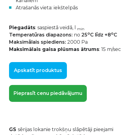
kanāliem
Atrašanās vieta: iekštelpās
Piegadāts
: saspiestā veidā, l
min
o
o
Temperatūras diapazons:
no
25
C līdz +8
C
Maksimālais spiediens:
2000 Pa
Maksimālais gaisa plūsmas ātrums
: 15 m/sec
Apskatīt produktus
Pieprasīt cenu piedāvājumu
GS
sērijas lokanie trokšņu slāpētāji pieejami