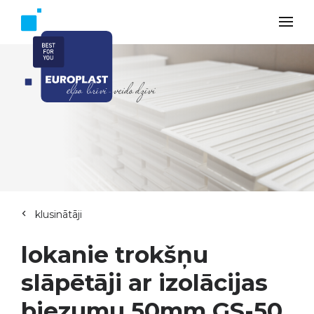
klusinātāji
lokanie trokšņu
slāpētāji ar izolācijas
biezumu 50mm GS-50