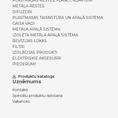
PLASTMASAS RESTES, FLANČI, ADAPTERI
METĀLA RESTES
DIFUZORI
PLASTMASAS TAISNSTŪRA UN APAĻĀ SISTĒMA
GAISA VADI
METĀLA APAĻĀ SISTĒMA
IZOLĒTA METĀLA APAĻĀ SISTĒMA
REVĪZIJAS LŪKAS
FILTRI
IZOLĀCIJAS PRODUKTI
ELEKTRISKIE AKSESUĀRI
PIEDERUMI
Produktu katalogs
Uzņēmums
Kontakti
Speciālu produktu ražošana
Vakances