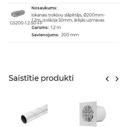
lokanais trokšņu slāpētājs, Ø200mm-
1.2m, izolācija 50mm, ārējās uzmavas
GS200-1.2-50-FF
1,2 m
200 mm
Saistītie produkti