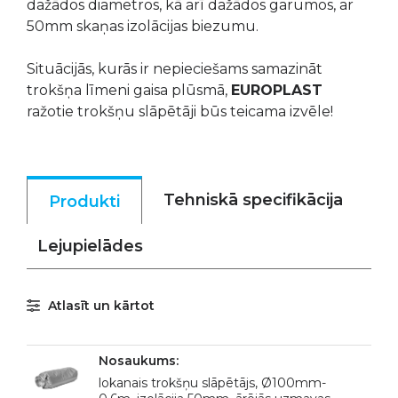
dažādos diametros, kā arī dažādos garumos, ar
50mm skaņas izolācijas biezumu.
Situācijās, kurās ir nepieciešams samazināt
trokšņa līmeni gaisa plūsmā,
EUROPLAST
ražotie trokšņu slāpētāji būs teicama izvēle!
Tehniskā specifikācija
Produkti
Lejupielādes
Atlasīt un kārtot
lokanais trokšņu slāpētājs, Ø100mm-