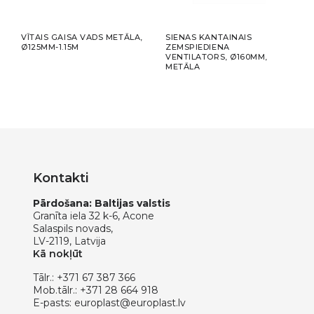
NA
VĪTAIS GAISA VADS METĀLA,
SIENAS KANTAINAIS
KAN
Ø125MM-1.15M
ZEMSPIEDIENA
VENT
VENTILATORS, Ø160MM,
MET
METĀLA
Kontakti
Pārdošana: Baltijas valstis
Granīta iela 32 k-6, Acone
Salaspils novads,
LV-2119, Latvija
Kā nokļūt
Tālr.:
+371 67 387 366
Mob.tālr.:
+371 28 664 918
E-pasts:
europlast@europlast.lv