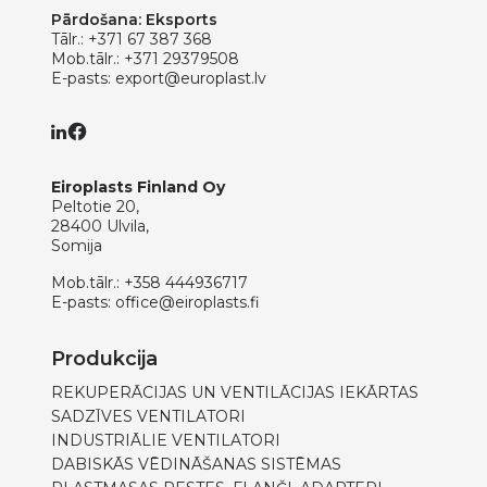
Pārdošana: Eksports
Tālr.:
+371 67 387 368
Mob.tālr.:
+371 29379508
E-pasts:
export@europlast.lv
Eiroplasts Finland Oy
Peltotie 20,
28400 Ulvila,
Somija
Mob.tālr.:
+358 444936717
E-pasts:
office@eiroplasts.fi
Produkcija
REKUPERĀCIJAS UN VENTILĀCIJAS IEKĀRTAS
SADZĪVES VENTILATORI
INDUSTRIĀLIE VENTILATORI
DABISKĀS VĒDINĀŠANAS SISTĒMAS