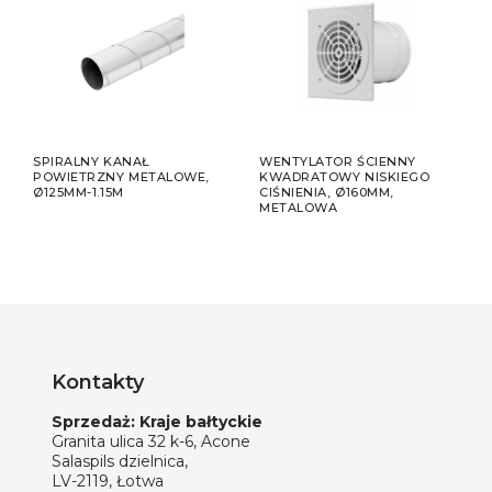
WY
SPIRALNY KANAŁ
WENTYLATOR ŚCIENNY
WEN
POWIETRZNY METALOWE,
KWADRATOWY NISKIEGO
NISK
Ø125MM-1.15M
CIŚNIENIA, Ø160MM,
Ø16
METALOWA
Kontakty
Sprzedaż: Kraje bałtyckie
Granita ulica 32 k-6, Acone
Salaspils dzielnica,
LV-2119, Łotwa