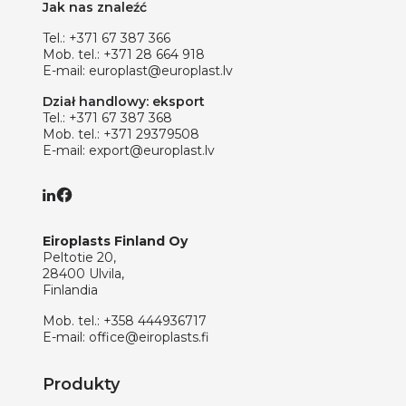
Jak nas znaleźć
Tel.:
+371 67 387 366
Mob. tel.:
+371 28 664 918
E-mail:
europlast@europlast.lv
Dział handlowy: eksport
Tel.:
+371 67 387 368
Mob. tel.:
+371 29379508
E-mail:
export@europlast.lv
Eiroplasts Finland Oy
Peltotie 20,
28400 Ulvila,
Finlandia
Mob. tel.:
+358 444936717
E-mail:
office@eiroplasts.fi
Produkty