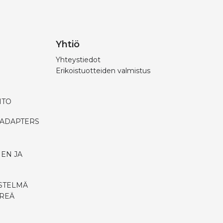
Yhtiö
Yhteystiedot
Erikoistuotteiden valmistus
HTO
 ADAPTERS
EN JA
ESTELMÄ
ÖREÄ