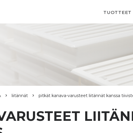
TUOTTEET
Ä
liitännät
pitkät kanava-varusteet liitännät kanssa tiivi
VARUSTEET LIITÄ
S