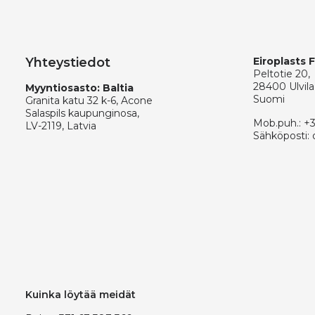
Yhteystiedot
Eiroplasts 
Peltotie 20,
28400 Ulvila
Myyntiosasto: Baltia
Suomi
Granita katu 32 k-6, Acone
Salaspils kaupunginosa,
Mob.puh.:
+
LV-2119, Latvia
Sähköposti:
Kuinka löytää meidät