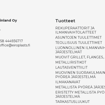
Finland Oy
Tuotteet
REKUPERAATTORIT JA
,
ILMANVAIHTOLAITTEET
ASUNTOJEN TUULETTIMET
358 444936717
TEOLLISUUS TUULETTIMET
office@eiroplasts.fi
LUONNOLLINEN ILMANVAI
JÄRJESTELMÄT
MUOVIT GRILLET, FLANGES,
METALLIRISTIKOT
LAUTASVENTTIILIT
MUOVINEN SUORAKULMAIN
PYÖREÄ JÄRJESTELMÄ
ILMAKANAVAT
METALLISTA PYÖREÄ JÄRJ
ERISTETTY METALLISTA PY
JÄRJESTELMÄ
TARKASTUSLUUKUT