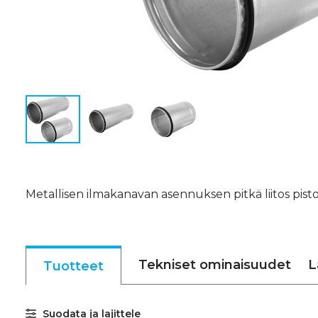
Metallisen ilmakanavan asennuksen pitkä liitos pistokk
Tekniset ominaisuudet
L
Tuotteet
Suodata ja lajittele