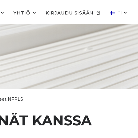
YHTIÖ
KIRJAUDU SISÄÄN
FI
steet NFPLS
NNÄT KANSSA