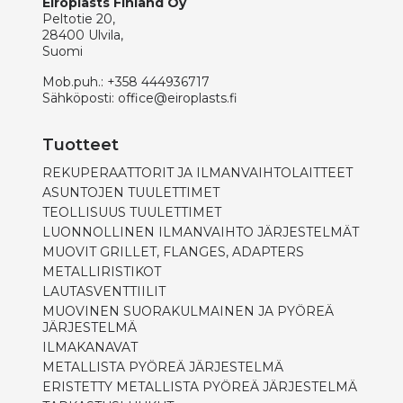
Eiroplasts Finland Oy
Peltotie 20,
28400 Ulvila,
Suomi
Mob.puh.:
+358 444936717
Sähköposti:
office@eiroplasts.fi
Tuotteet
REKUPERAATTORIT JA ILMANVAIHTOLAITTEET
ASUNTOJEN TUULETTIMET
TEOLLISUUS TUULETTIMET
LUONNOLLINEN ILMANVAIHTO JÄRJESTELMÄT
MUOVIT GRILLET, FLANGES, ADAPTERS
METALLIRISTIKOT
LAUTASVENTTIILIT
MUOVINEN SUORAKULMAINEN JA PYÖREÄ
JÄRJESTELMÄ
ILMAKANAVAT
METALLISTA PYÖREÄ JÄRJESTELMÄ
ERISTETTY METALLISTA PYÖREÄ JÄRJESTELMÄ