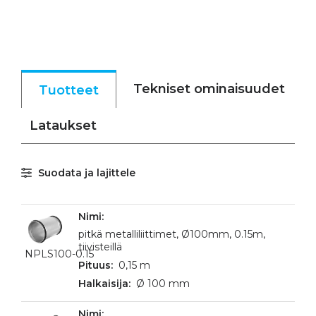
Tekniset ominaisuudet
Tuotteet
Lataukset
Suodata ja lajittele
pitkä metalliliittimet, Ø100mm, 0.15m,
tiivisteillä
NPLS100-0.15
0,15 m
Ø 100 mm