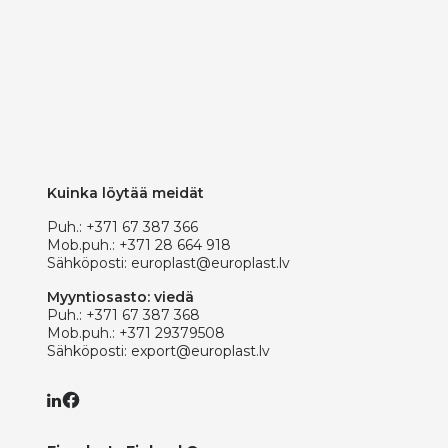
Kuinka löytää meidät
Puh.:
+371 67 387 366
Mob.puh.:
+371 28 664 918
Sähköposti:
europlast@europlast.lv
Myyntiosasto: viedä
Puh.:
+371 67 387 368
Mob.puh.:
+371 29379508
Sähköposti:
export@europlast.lv