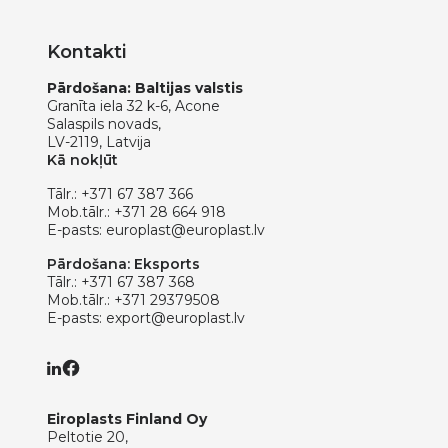
Kontakti
Pārdošana: Baltijas valstis
Granīta iela 32 k-6, Acone
Salaspils novads,
LV-2119, Latvija
Kā nokļūt
Tālr.:
+371 67 387 366
Mob.tālr.:
+371 28 664 918
E-pasts:
europlast@europlast.lv
Pārdošana: Eksports
Tālr.:
+371 67 387 368
Mob.tālr.:
+371 29379508
E-pasts:
export@europlast.lv
Eiroplasts Finland Oy
Peltotie 20,