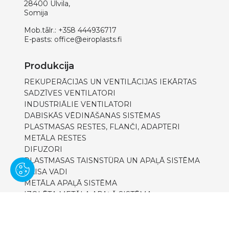
28400 Ulvila,
Somija
Mob.tālr.:
+358 444936717
E-pasts:
office@eiroplasts.fi
Produkcija
REKUPERĀCIJAS UN VENTILĀCIJAS IEKĀRTAS
SADZĪVES VENTILATORI
INDUSTRIĀLIE VENTILATORI
DABISKĀS VĒDINĀŠANAS SISTĒMAS
PLASTMASAS RESTES, FLANČI, ADAPTERI
METĀLA RESTES
DIFUZORI
PLASTMASAS TAISNSTŪRA UN APAĻĀ SISTĒMA
GAISA VADI
METĀLA APAĻĀ SISTĒMA
IZOLĒTA METĀLA APAĻĀ SISTĒMA
REVĪZIJAS LŪKAS
FILTRI
IZOLĀCIJAS PRODUKTI