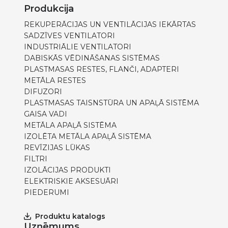
Produkcija
REKUPERĀCIJAS UN VENTILĀCIJAS IEKĀRTAS
SADZĪVES VENTILATORI
INDUSTRIĀLIE VENTILATORI
DABISKĀS VĒDINĀŠANAS SISTĒMAS
PLASTMASAS RESTES, FLANČI, ADAPTERI
METĀLA RESTES
DIFUZORI
PLASTMASAS TAISNSTŪRA UN APAĻĀ SISTĒMA
GAISA VADI
METĀLA APAĻĀ SISTĒMA
IZOLĒTA METĀLA APAĻĀ SISTĒMA
REVĪZIJAS LŪKAS
FILTRI
IZOLĀCIJAS PRODUKTI
ELEKTRISKIE AKSESUĀRI
PIEDERUMI
Produktu katalogs
Uzņēmums