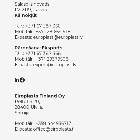
Salaspils novads,
LV-2119, Latvija
Kā nokļūt
Tālr.:
+371 67 387 366
Mob.tālr.:
+371 28 664 918
E-pasts:
europlast@europlast.lv
Pārdošana: Eksports
Tālr.:
+371 67 387 368
Mob.tālr.:
+371 29379508
E-pasts:
export@europlast.lv
Eiroplasts Finland Oy
Peltotie 20,
28400 Ulvila,
Somija
Mob.tālr.:
+358 444936717
E-pasts:
office@eiroplasts.fi