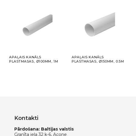
S
APAĻAIS KANĀLS
APAĻAIS KANĀLS
DIFU
500MM
PLASTMASAS, Ø100MM, 1M
PLASTMASAS, Ø150MM, 0.5M
UNIV
ANT
Kontakti
Pārdošana: Baltijas valstis
Granīta iela 32 k-6, Acone