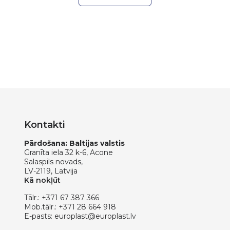
Kontakti
Pārdošana: Baltijas valstis
Granīta iela 32 k-6, Acone
Salaspils novads,
LV-2119, Latvija
Kā nokļūt
Tālr.:
+371 67 387 366
Mob.tālr.:
+371 28 664 918
E-pasts:
europlast@europlast.lv