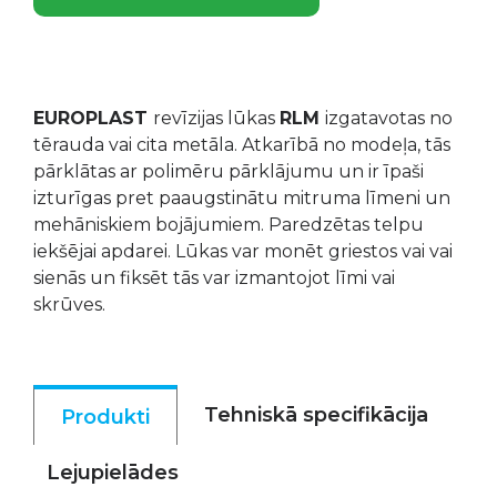
EUROPLAST
revīzijas lūkas
RLM
izgatavotas no
tērauda vai cita metāla. Atkarībā no modeļa, tās
pārklātas ar polimēru pārklājumu un ir īpaši
izturīgas pret paaugstinātu mitruma līmeni un
mehāniskiem bojājumiem. Paredzētas telpu
iekšējai apdarei. Lūkas var monēt griestos vai vai
sienās un fiksēt tās var izmantojot līmi vai
skrūves.
Tehniskā specifikācija
Produkti
Lejupielādes