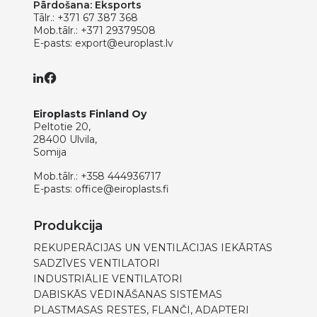
Pārdošana: Eksports
Tālr.:
+371 67 387 368
Mob.tālr.:
+371 29379508
E-pasts:
export@europlast.lv
Eiroplasts Finland Oy
Peltotie 20,
28400 Ulvila,
Somija
Mob.tālr.:
+358 444936717
E-pasts:
office@eiroplasts.fi
Produkcija
REKUPERĀCIJAS UN VENTILĀCIJAS IEKĀRTAS
SADZĪVES VENTILATORI
INDUSTRIĀLIE VENTILATORI
DABISKĀS VĒDINĀŠANAS SISTĒMAS
PLASTMASAS RESTES, FLANČI, ADAPTERI