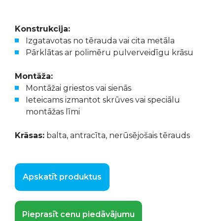
Konstrukcija:
Izgatavotas no tērauda vai cita metāla
Pārklātas ar polimēru pulverveidīgu krāsu
Montāža:
Montāžai griestos vai sienās
Ieteicams izmantot skrūves vai speciālu
montāžas līmi
Krāsas:
balta, antracīta, nerūsējošais tērauds
Apskatīt produktus
Pieprasīt cenu piedāvājumu