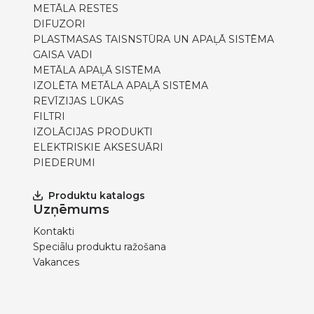
METĀLA RESTES
DIFUZORI
PLASTMASAS TAISNSTŪRA UN APAĻĀ SISTĒMA
GAISA VADI
METĀLA APAĻĀ SISTĒMA
IZOLĒTA METĀLA APAĻĀ SISTĒMA
REVĪZIJAS LŪKAS
FILTRI
IZOLĀCIJAS PRODUKTI
ELEKTRISKIE AKSESUĀRI
PIEDERUMI
Produktu katalogs
Uzņēmums
Kontakti
Speciālu produktu ražošana
Vakances