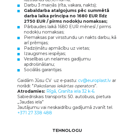
Darbu 3 maiņās (rīta, vakara, nakts);
Gabaldarba atalgojums pēc summētā
darba laika principa no 1680 EUR līdz
2750 EUR / pirms nodokļu nomaksas;
Pārbaudes laikā 1680 EUR mēnesī / pirms
nodokļu nomaksas;
Piemaksas par virsstundu un nakts darbu, kā
arī prēmijas;
Padziļinātu apmācību uz vietas;
Izaugsmes iespējas;
Veselības un nelaimes gadījumu
apdrošināšanu;
Sociālās garantijas.
Gaidām Jūsu CV uz e-pastu:
cv@europlast.lv
ar
norādi: "
Pakošanas iekārtas operators
”.
Atrodamies:
Rīgā, Granīta iela 32 k-6.
Sabiedriskais transports: 50. autobuss, pietura
„Jaudas iela”
Jautājumu vai neskaidrību gadījumā zvanīt tel.
+371 27 338 488
TEHNOLOGU