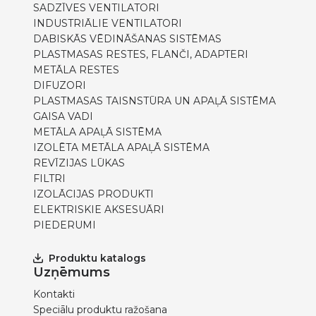
SADZĪVES VENTILATORI
INDUSTRIĀLIE VENTILATORI
DABISKĀS VĒDINĀŠANAS SISTĒMAS
PLASTMASAS RESTES, FLANČI, ADAPTERI
METĀLA RESTES
DIFUZORI
PLASTMASAS TAISNSTŪRA UN APAĻĀ SISTĒMA
GAISA VADI
METĀLA APAĻĀ SISTĒMA
IZOLĒTA METĀLA APAĻĀ SISTĒMA
REVĪZIJAS LŪKAS
FILTRI
IZOLĀCIJAS PRODUKTI
ELEKTRISKIE AKSESUĀRI
PIEDERUMI
Produktu katalogs
Uzņēmums
Kontakti
Speciālu produktu ražošana