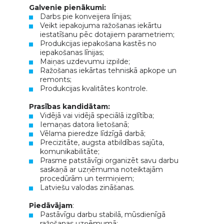
Galvenie pienākumi:
Darbs pie konveijera līnijas;
Veikt iepakojuma ražošanas iekārtu
iestatīšanu pēc dotajiem parametriem;
Produkcijas iepakošana kastēs no
iepakošanas līnijas;
Maiņas uzdevumu izpilde;
Ražošanas iekārtas tehniskā apkope un
remonts;
Produkcijas kvalitātes kontrole.
Prasības kandidātam:
Vidējā vai vidējā speciālā izglītība;
Iemaņas datora lietošanā;
Vēlama pieredze līdzīgā darbā;
Precizitāte, augsta atbildības sajūta,
komunikabilitāte;
Prasme patstāvīgi organizēt savu darbu
saskaņā ar uzņēmuma noteiktajām
procedūrām un termiņiem;
Latviešu valodas zināšanas.
Piedāvājam
:
Pastāvīgu darbu stabilā, mūsdienīgā
ražošanas uzņēmumā;