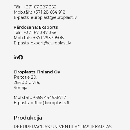
Tālr.:
+371 67 387 366
Mob.tālr.:
+371 28 664 918
E-pasts:
europlast@europlast.lv
Pārdošana: Eksports
Tālr.:
+371 67 387 368
Mob.tālr.:
+371 29379508
E-pasts:
export@europlast.lv
Eiroplasts Finland Oy
Peltotie 20,
28400 Ulvila,
Somija
Mob.tālr.:
+358 444936717
E-pasts:
office@eiroplasts.fi
Produkcija
REKUPERĀCIJAS UN VENTILĀCIJAS IEKĀRTAS