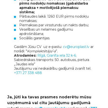
pirms nodokļu nomaksas (gabaldarba
apmaksa + motivējošā piemaksu
sistēma;
Pārbaudes laikā: 1260 EUR pirms nodokļu
nomaksas;
Piemaksas par virsstundu un nakts darbu;
Veselības un nelaimes gadījumu
apdrošināšana;
Sociālās garantijas.
Gaidām Jūsu CV uz e-pastu:
cv@europlast.lv
ar
norādi: "
Komplektētājs/-a
”.
Atrodamies:
Rīgā, Granīta iela 32 k-6.
Sabiedriskais transports: 50. autobuss, pietura
„Jaudas iela”
Jautājumu vai neskaidrību gadījumā zvanīt tel.
+371 27 338 488
Ja, jūti ka tavas prasmes noderētu mūsu
uzņēmumā vai citu jautājumu gadījumā