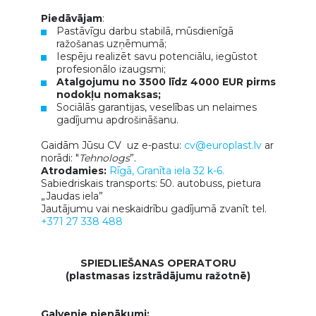
Piedāvājam
:
Pastāvīgu darbu stabilā, mūsdienīgā
ražošanas uzņēmumā;
Iespēju realizēt savu potenciālu, iegūstot
profesionālo izaugsmi;
Atalgojumu no 3500 līdz 4000 EUR pirms
nodokļu nomaksas;
Sociālās garantijas, veselības un nelaimes
gadījumu apdrošināšanu.
Gaidām Jūsu CV uz e-pastu:
cv@europlast.lv
ar
norādi: "
Tehnologs
”.
Atrodamies:
Rīgā, Granīta iela 32 k-6.
Sabiedriskais transports: 50. autobuss, pietura
„Jaudas iela”
Jautājumu vai neskaidrību gadījumā zvanīt tel.
+371 27 338 488
SPIEDLIEŠANAS OPERATORU
(plastmasas izstrādājumu ražotnē)
Galvenie pienākumi: