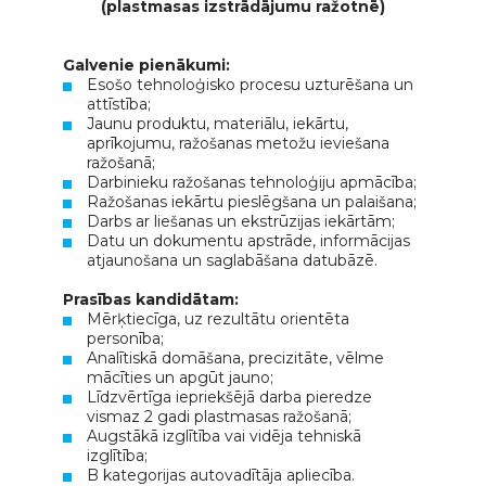
(plastmasas izstrādājumu ražotnē)
Galvenie pienākumi:
Esošo tehnoloģisko procesu uzturēšana un
attīstība;
Jaunu produktu, materiālu, iekārtu,
aprīkojumu, ražošanas metožu ieviešana
ražošanā;
Darbinieku ražošanas tehnoloģiju apmācība;
Ražošanas iekārtu pieslēgšana un palaišana;
Darbs ar liešanas un ekstrūzijas iekārtām;
Datu un dokumentu apstrāde, informācijas
atjaunošana un saglabāšana datubāzē.
Prasības kandidātam:
Mērķtiecīga, uz rezultātu orientēta
personība;
Analītiskā domāšana, precizitāte, vēlme
mācīties un apgūt jauno;
Līdzvērtīga iepriekšējā darba pieredze
vismaz 2 gadi plastmasas ražošanā;
Augstākā izglītība vai vidēja tehniskā
izglītība;
B kategorijas autovadītāja apliecība.