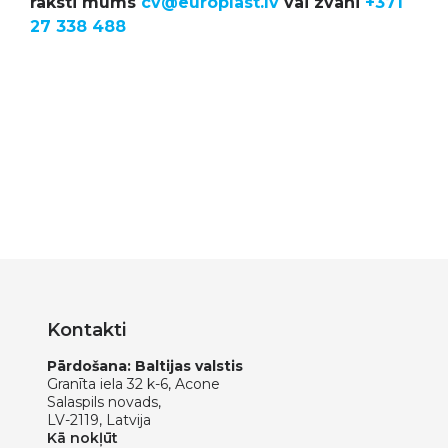
raksti mums
cv@europlast.lv
vai zvani
+371
27 338 488
Kontakti
Pārdošana: Baltijas valstis
Granīta iela 32 k-6, Acone
Salaspils novads,
LV-2119, Latvija
Kā nokļūt