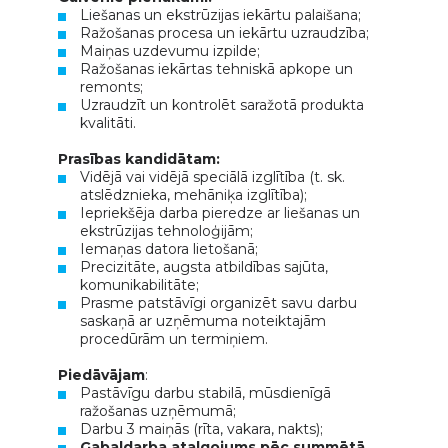
Liešanas un ekstrūzijas iekārtu palaišana;
Ražošanas procesa un iekārtu uzraudzība;
Maiņas uzdevumu izpilde;
Ražošanas iekārtas tehniskā apkope un
remonts;
Uzraudzīt un kontrolēt saražotā produkta
kvalitāti.
Prasības kandidātam:
Vidējā vai vidējā speciālā izglītība (t. sk.
atslēdznieka, mehāniķa izglītība);
Iepriekšēja darba pieredze ar liešanas un
ekstrūzijas tehnoloģijām;
Iemaņas datora lietošanā;
Precizitāte, augsta atbildības sajūta,
komunikabilitāte;
Prasme patstāvīgi organizēt savu darbu
saskaņā ar uzņēmuma noteiktajām
procedūrām un termiņiem.
Piedāvājam
:
Pastāvīgu darbu stabilā, mūsdienīgā
ražošanas uzņēmumā;
Darbu 3 maiņās (rīta, vakara, nakts);
Gabaldarba atalgojums pēc summētā