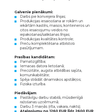
Galvenie pienākumi:
Darbs pie konveijera līnijas;
Produkcijas iesaiņošana ar rokām un
iekārtām kastēs, maisos, konteineros un
citos iesaiņojumu veidos no
iepakošanas/salikšanas līnijas;
Produkcijas kvalitātes kontrole;
Preču komplektēšana atbilstoši
pasūtījumam.
Prasības kandidātam:
Pamatizglītība;
Iemaņas datora lietošanā;
Precizitāte, augsta atbildības sajūta,
komunikabilitāte;
Spēja strādāt dinamiskos apstākļos;
Fiziska izturība.
Piedāvājam
:
Pastāvīgu darbu stabilā, mūsdienīgā
ražošanas uzņēmumā;
Darbu 3 maiņās (rīta, vakara, nakts);
Atalgojumu no 1260 EUR līdz 2600 EUR