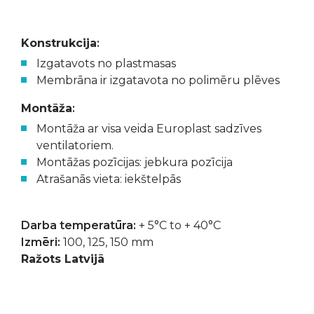
Konstrukcija
:
Izgatavots no plastmasas
Membrāna ir izgatavota no polimēru plēves
Montāža
:
Montāža ar visa veida Europlast sadzīves
ventilatoriem.
Montāžas pozīcijas: jebkura pozīcija
Atrašanās vieta: iekštelpās
Darba temperatūra:
+ 5°C to + 40°C
Izmēri:
100, 125, 150 mm
Ražots Latvijā