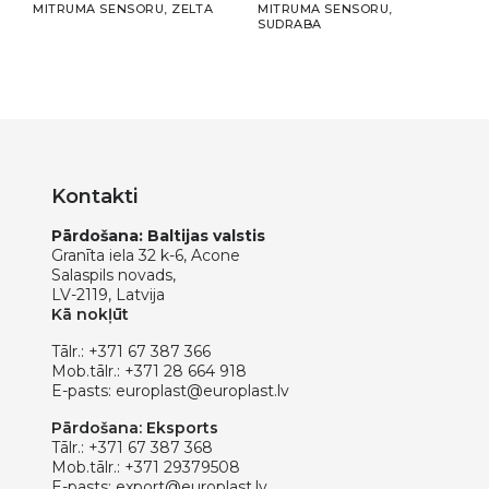
MITRUMA SENSORU, ZELTA
MITRUMA SENSORU,
ANT
SUDRABA
Kontakti
Pārdošana: Baltijas valstis
Granīta iela 32 k-6, Acone
Salaspils novads,
LV-2119, Latvija
Kā nokļūt
Tālr.:
+371 67 387 366
Mob.tālr.:
+371 28 664 918
E-pasts:
europlast@europlast.lv
Pārdošana: Eksports
Tālr.:
+371 67 387 368
Mob.tālr.:
+371 29379508
E-pasts:
export@europlast.lv