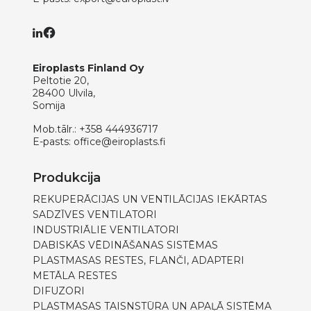
Eiroplasts Finland Oy
Peltotie 20,
28400 Ulvila,
Somija
Mob.tālr.:
+358 444936717
E-pasts:
office@eiroplasts.fi
Produkcija
REKUPERĀCIJAS UN VENTILĀCIJAS IEKĀRTAS
SADZĪVES VENTILATORI
INDUSTRIĀLIE VENTILATORI
DABISKĀS VĒDINĀŠANAS SISTĒMAS
PLASTMASAS RESTES, FLANČI, ADAPTERI
METĀLA RESTES
DIFUZORI
PLASTMASAS TAISNSTŪRA UN APAĻĀ SISTĒMA