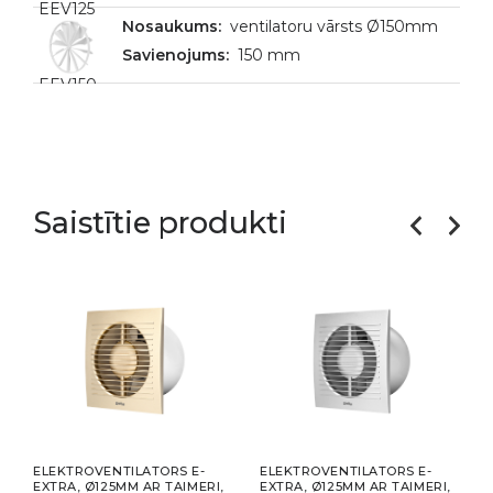
EEV125
ventilatoru vārsts Ø150mm
150 mm
EEV150
Saistītie produkti
-
ELEKTROVENTILATORS E-
ELEKTROVENTILATORS E-
ELEK
ERI
EXTRA, Ø125MM AR TAIMERI,
EXTRA, Ø125MM AR TAIMERI,
EXTR