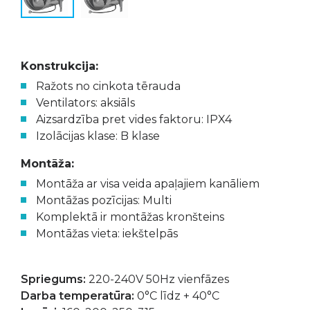
Konstrukcija:
Ražots no cinkota tērauda
Ventilators: aksiāls
Aizsardzība pret vides faktoru: IPX4
Izolācijas klase: B klase
Montāža:
Montāža ar visa veida apaļajiem kanāliem
Montāžas pozīcijas: Multi
Komplektā ir montāžas kronšteins
Montāžas vieta: iekštelpās
Spriegums:
220-240V 50Hz vienfāzes
Darba temperatūra:
0°C līdz + 40°C