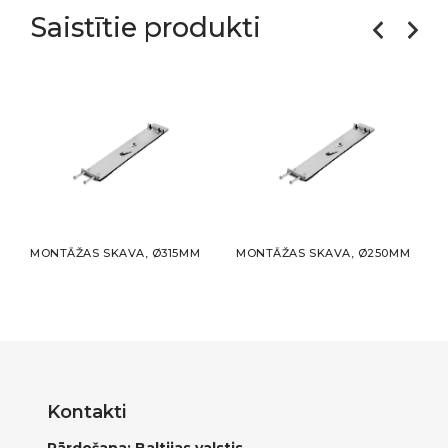
Saistītie produkti
0MM
MONTĀŽAS SKAVA, Ø315MM
MONTĀŽAS SKAVA, Ø250MM
MON
Kontakti
Pārdošana: Baltijas valstis