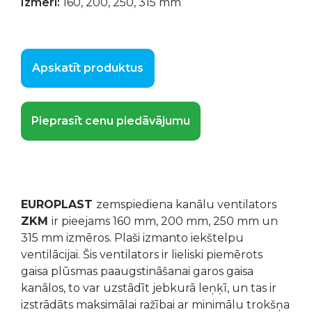
Izmēri:
160, 200, 250, 315 mm
Apskatīt produktus
Pieprasīt cenu piedāvājumu
EUROPLAST
zemspiediena kanālu ventilators
ZKM
ir pieejams 160 mm, 200 mm, 250 mm un
315 mm izmēros. Plaši izmanto iekštelpu
ventilācijai. Šis ventilators ir lieliski piemērots
gaisa plūsmas paaugstināšanai garos gaisa
kanālos, to var uzstādīt jebkurā leņķī, un tas ir
izstrādāts maksimālai ražībai ar minimālu trokšņa