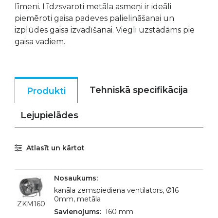
līmeni. Līdzsvaroti metāla asmeņi ir ideāli
piemēroti gaisa padeves palielināšanai un
izplūdes gaisa izvadīšanai. Viegli uzstādāms pie
gaisa vadiem.
Tehniskā specifikācija
Produkti
Lejupielādes
Atlasīt un kārtot
kanāla zemspiediena ventilators, Ø16
0mm, metāla
ZKM160
160 mm