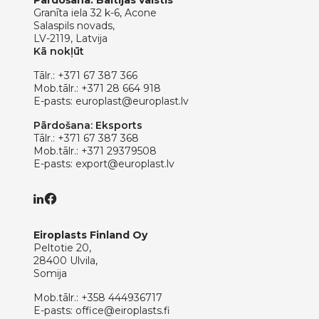
Granīta iela 32 k-6, Acone
Salaspils novads,
LV-2119, Latvija
Kā nokļūt
Tālr.:
+371 67 387 366
Mob.tālr.:
+371 28 664 918
E-pasts:
europlast@europlast.lv
Pārdošana: Eksports
Tālr.:
+371 67 387 368
Mob.tālr.:
+371 29379508
E-pasts:
export@europlast.lv
Eiroplasts Finland Oy
Peltotie 20,
28400 Ulvila,
Somija
Mob.tālr.:
+358 444936717
E-pasts:
office@eiroplasts.fi