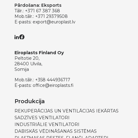
Pārdošana: Eksports
Tālr.:
+371 67 387 368
Mob.tālr.:
+371 29379508
E-pasts:
export@europlast.lv
Eiroplasts Finland Oy
Peltotie 20,
28400 Ulvila,
Somija
Mob.tālr.:
+358 444936717
E-pasts:
office@eiroplasts.fi
Produkcija
REKUPERĀCIJAS UN VENTILĀCIJAS IEKĀRTAS
SADZĪVES VENTILATORI
INDUSTRIĀLIE VENTILATORI
DABISKĀS VĒDINĀŠANAS SISTĒMAS