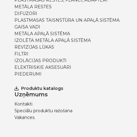
PLASTMASAS RESTES, FLANČI, ADAPTERI
METĀLA RESTES
DIFUZORI
PLASTMASAS TAISNSTŪRA UN APAĻĀ SISTĒMA
GAISA VADI
METĀLA APAĻĀ SISTĒMA
IZOLĒTA METĀLA APAĻĀ SISTĒMA
REVĪZIJAS LŪKAS
FILTRI
IZOLĀCIJAS PRODUKTI
ELEKTRISKIE AKSESUĀRI
PIEDERUMI
Produktu katalogs
Uzņēmums
Kontakti
Speciālu produktu ražošana
Vakances