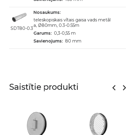
teleskopiskais vītais gaisa vads metāl
a, Ø80mm, 0.3-0.55m
SDT80-0.3
0,3-0,55 m
80 mm
Saistītie produkti