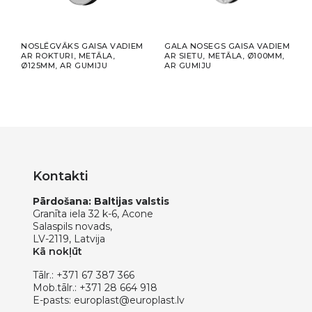
NOSLĒGVĀKS GAISA VADIEM
GALA NOSEGS GAISA VADIEM
LĪKU
AR ROKTURI, METĀLA,
AR SIETU, METĀLA, Ø100MM,
Ø125
Ø125MM, AR GUMIJU
AR GUMIJU
PRE
Kontakti
Pārdošana: Baltijas valstis
Granīta iela 32 k-6, Acone
Salaspils novads,
LV-2119, Latvija
Kā nokļūt
Tālr.:
+371 67 387 366
Mob.tālr.:
+371 28 664 918
E-pasts:
europlast@europlast.lv