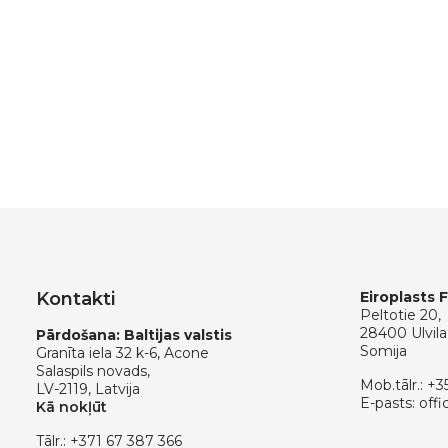
Kontakti
Eiroplasts 
Peltotie 20,
28400 Ulvila
Pārdošana: Baltijas valstis
Somija
Granīta iela 32 k-6, Acone
Salaspils novads,
Mob.tālr.:
+3
LV-2119, Latvija
E-pasts:
offi
Kā nokļūt
Tālr.:
+371 67 387 366