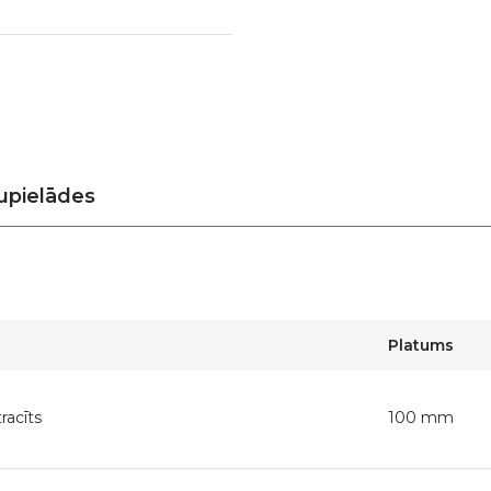
upielādes
Platums
racīts
100 mm