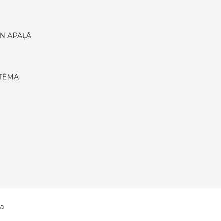
N APAĻĀ
STĒMA
ka