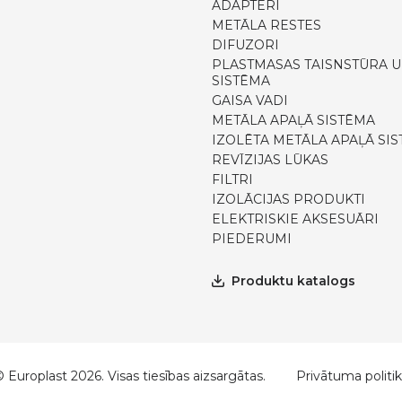
ADAPTERI
METĀLA RESTES
DIFUZORI
PLASTMASAS TAISNSTŪRA U
SISTĒMA
GAISA VADI
METĀLA APAĻĀ SISTĒMA
IZOLĒTA METĀLA APAĻĀ SI
REVĪZIJAS LŪKAS
FILTRI
IZOLĀCIJAS PRODUKTI
ELEKTRISKIE AKSESUĀRI
PIEDERUMI
Produktu katalogs
 Europlast 2026. Visas tiesības aizsargātas.
Privātuma politi