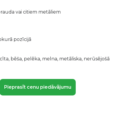
ērauda vai citiem metāliem
bkurā pozīcijā
cīta, bēša, pelēka, melna, metāliska, nerūsējošā
Pieprasīt cenu piedāvājumu