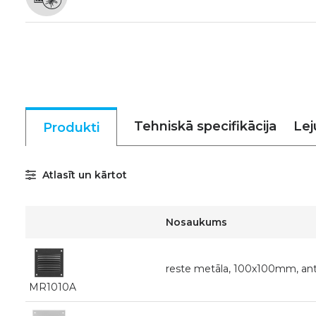
Tehniskā specifikācija
Lej
Produkti
Atlasīt un kārtot
Nosaukums
reste metāla, 100x100mm, ant
MR1010A