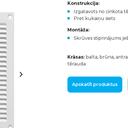
Konstrukcija:
Izgatavots no cinkota t
Pret kukaiņu siets
Montāža:
Skrūves stiprinājums je
Krāsas:
balta, brūna, antra
tērauda
Apskatīt produktus