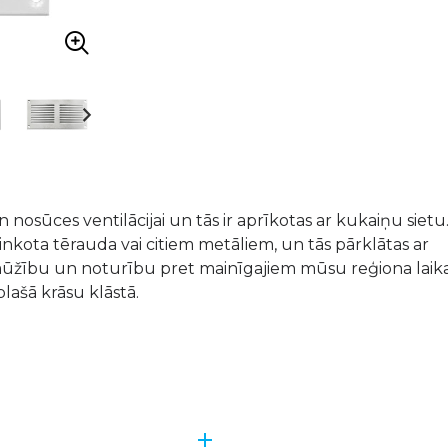
nosūces ventilācijai un tās ir aprīkotas ar kukaiņu sietu
inkota tērauda vai citiem metāliem, un tās pārklātas ar
mūžību un noturību pret mainīgajiem mūsu reģiona laik
lašā krāsu klāstā.