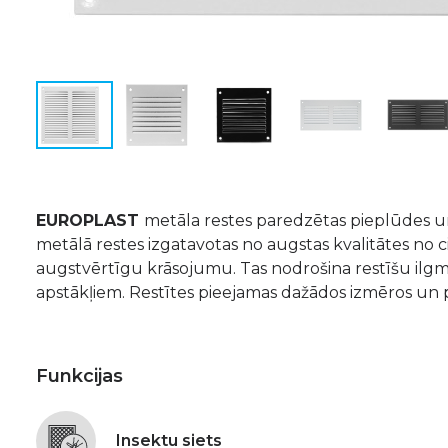
EUROPLAST
metāla restes paredzētas pieplūdes un 
metālā restes izgatavotas no augstas kvalitātes no c
augstvērtīgu krāsojumu. Tas nodrošina restīšu ilg
apstākļiem. Restītes pieejamas dažādos izmēros un p
Funkcijas
Insektu siets