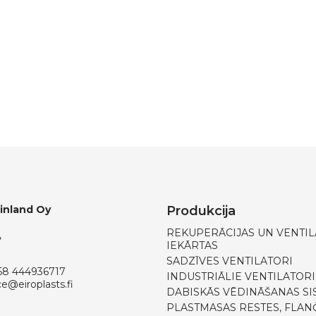
Finland Oy
Produkcija
REKUPERĀCIJAS UN VENTIL
,
IEKĀRTAS
SADZĪVES VENTILATORI
58 444936717
INDUSTRIĀLIE VENTILATORI
ce@eiroplasts.fi
DABISKĀS VĒDINĀŠANAS SI
PLASTMASAS RESTES, FLANČ