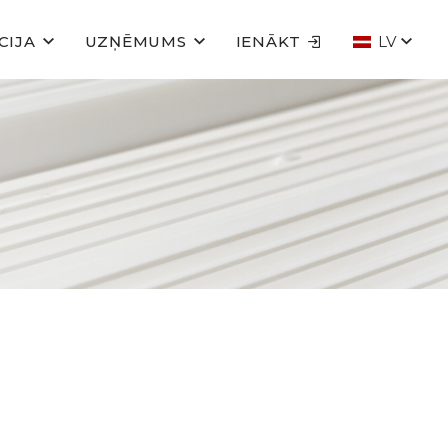
CIJA
UZŅĒMUMS
IENĀKT
LV