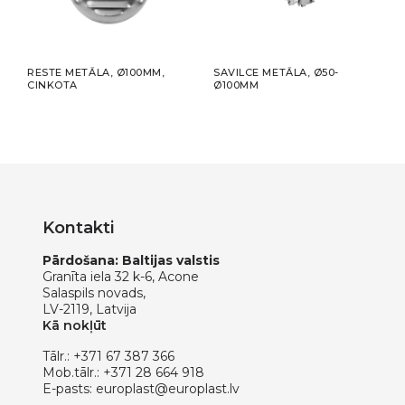
RESTE METĀLA, Ø100MM,
SAVILCE METĀLA, Ø50-
LĪML
CINKOTA
Ø100MM
X 50
Kontakti
Pārdošana: Baltijas valstis
Granīta iela 32 k-6, Acone
Salaspils novads,
LV-2119, Latvija
Kā nokļūt
Tālr.:
+371 67 387 366
Mob.tālr.:
+371 28 664 918
E-pasts:
europlast@europlast.lv