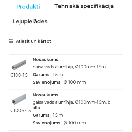
Tehniskā specifikācija
Produkti
Lejupielādes
Atlasīt un kārtot
gaisa vads alumīnija, Ø100mm-1.5m
1,5 m
G100-1.5
Ø 100 mm
gaisa vads alumīnija, Ø100mm-1.5m, b
alta
G100B-1.5
1,5 m
Ø 100 mm