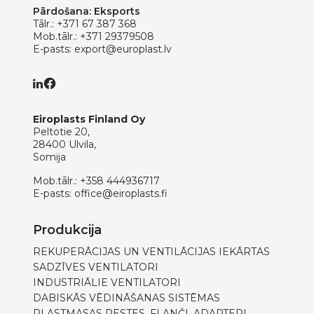
Pārdošana: Eksports
Tālr.:
+371 67 387 368
Mob.tālr.:
+371 29379508
E-pasts:
export@europlast.lv
Eiroplasts Finland Oy
Peltotie 20,
28400 Ulvila,
Somija
Mob.tālr.:
+358 444936717
E-pasts:
office@eiroplasts.fi
Produkcija
REKUPERĀCIJAS UN VENTILĀCIJAS IEKĀRTAS
SADZĪVES VENTILATORI
INDUSTRIĀLIE VENTILATORI
DABISKĀS VĒDINĀŠANAS SISTĒMAS
PLASTMASAS RESTES, FLANČI, ADAPTERI