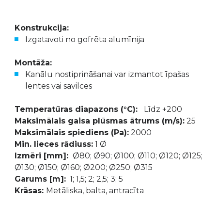
Konstrukcija:
Izgatavoti no gofrēta alumīnija
Montāža:
Kanālu nostiprināšanai var izmantot īpašas
lentes vai savilces
Temperatūras diapazons (°C):
Līdz +200
Maksimālais gaisa plūsmas ātrums (m/s):
25
Maksimālais spiediens (Pa):
2000
Min. lieces rādiuss:
1 Ø
Izmēri [mm]:
Ø80; Ø90; Ø100; Ø110; Ø120; Ø125;
Ø130; Ø150; Ø160; Ø200; Ø250; Ø315
Garums [m]:
1; 1,5; 2; 2,5; 3; 5
Krāsas:
Metāliska, balta, antracīta