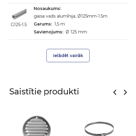
gaisa vads alumīnija, Ø125mm-1.5m
1,5 m
G125-1.5
Ø 125 mm
Ielādēt vairāk
Saistītie produkti