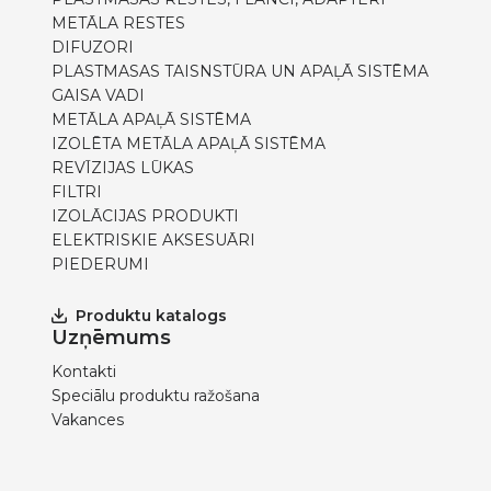
METĀLA RESTES
DIFUZORI
PLASTMASAS TAISNSTŪRA UN APAĻĀ SISTĒMA
GAISA VADI
METĀLA APAĻĀ SISTĒMA
IZOLĒTA METĀLA APAĻĀ SISTĒMA
REVĪZIJAS LŪKAS
FILTRI
IZOLĀCIJAS PRODUKTI
ELEKTRISKIE AKSESUĀRI
PIEDERUMI
Produktu katalogs
Uzņēmums
Kontakti
Speciālu produktu ražošana
Vakances