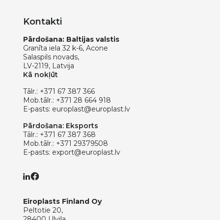
Kontakti
Pārdošana: Baltijas valstis
Granīta iela 32 k-6, Acone
Salaspils novads,
LV-2119, Latvija
Kā nokļūt
Tālr.:
+371 67 387 366
Mob.tālr.:
+371 28 664 918
E-pasts:
europlast@europlast.lv
Pārdošana: Eksports
Tālr.:
+371 67 387 368
Mob.tālr.:
+371 29379508
E-pasts:
export@europlast.lv
Eiroplasts Finland Oy
Peltotie 20,
28400 Ulvila,