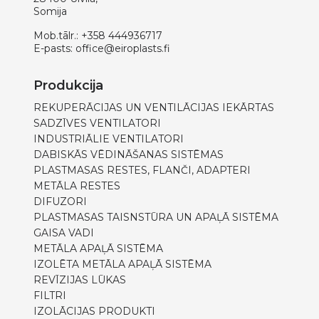
Somija
Mob.tālr.:
+358 444936717
E-pasts:
office@eiroplasts.fi
Produkcija
REKUPERĀCIJAS UN VENTILĀCIJAS IEKĀRTAS
SADZĪVES VENTILATORI
INDUSTRIĀLIE VENTILATORI
DABISKĀS VĒDINĀŠANAS SISTĒMAS
PLASTMASAS RESTES, FLANČI, ADAPTERI
METĀLA RESTES
DIFUZORI
PLASTMASAS TAISNSTŪRA UN APAĻĀ SISTĒMA
GAISA VADI
METĀLA APAĻĀ SISTĒMA
IZOLĒTA METĀLA APAĻĀ SISTĒMA
REVĪZIJAS LŪKAS
FILTRI
IZOLĀCIJAS PRODUKTI