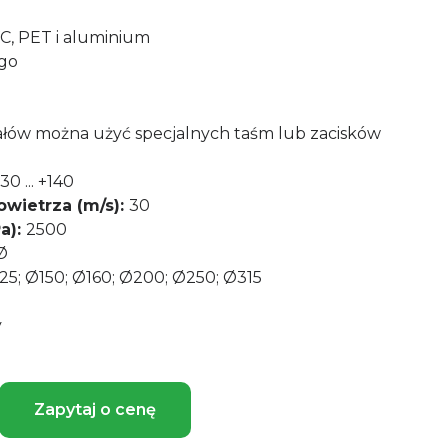
, PET i aluminium
ego
ałów można użyć specjalnych taśm lub zacisków
30 ... +140
wietrza (m/s):
30
a):
2500
Ø
25; Ø150; Ø160; Ø200; Ø250; Ø315
y
Zapytaj o cenę