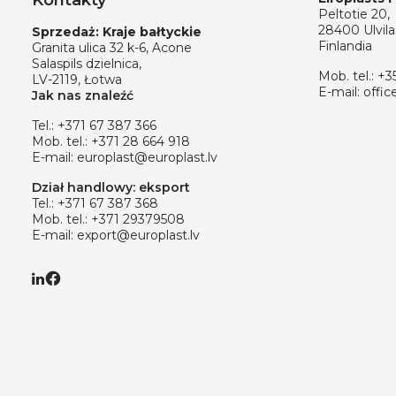
Kontakty
Peltotie 20,
28400 Ulvila
Sprzedaż: Kraje bałtyckie
Finlandia
Granita ulica 32 k-6, Acone
Salaspils dzielnica,
Mob. tel.:
+3
LV-2119, Łotwa
E-mail:
offic
Jak nas znaleźć
Tel.:
+371 67 387 366
Mob. tel.:
+371 28 664 918
E-mail:
europlast@europlast.lv
Dział handlowy: eksport
Tel.:
+371 67 387 368
Mob. tel.:
+371 29379508
E-mail:
export@europlast.lv