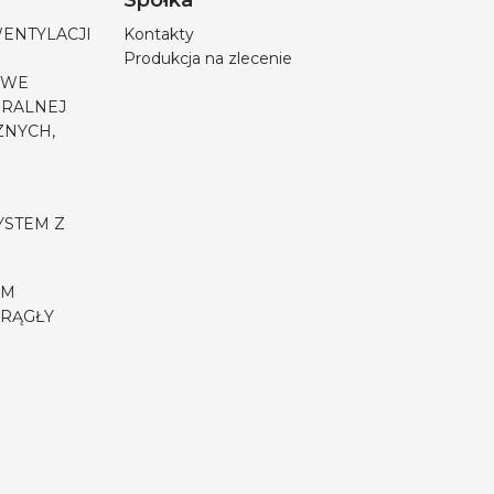
Spółka
WENTYLACJI
Kontakty
Produkcja na zlecenie
OWE
URALNEJ
ZNYCH,
YSTEM Z
EM
RĄGŁY