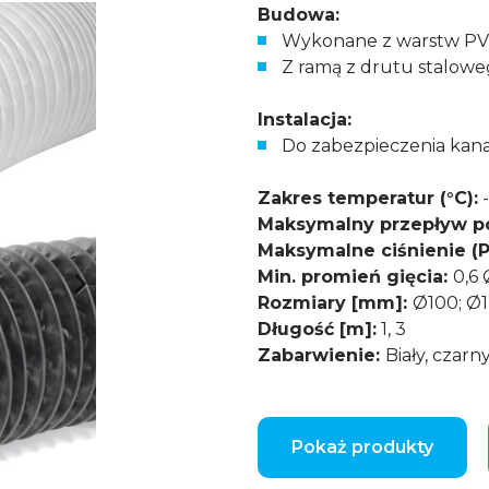
Budowa:
Wykonane z warstw PVC
Z ramą z drutu stalow
Instalacja:
Do zabezpieczenia kan
Zakres temperatur (°C):
-
Maksymalny przepływ po
Maksymalne ciśnienie (P
Min. promień gięcia:
0,6 
Rozmiary [mm]:
Ø100; Ø1
Długość [m]:
1, 3
Zabarwienie:
Biały, czarn
Pokaż produkty