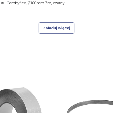
rutu Combyflex, Ø160mm-3m, czarny
Załaduj więcej