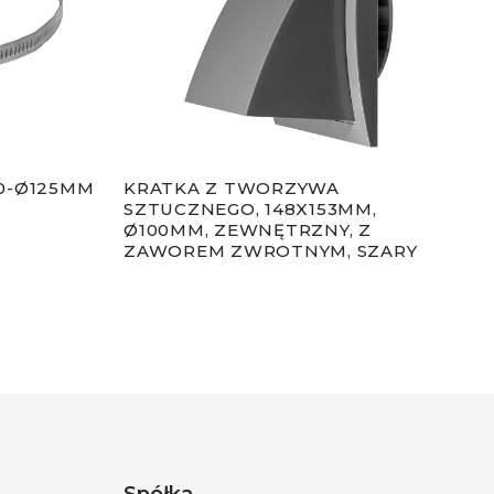
0-Ø125MM
KRATKA Z TWORZYWA
KRA
SZTUCZNEGO, 148X153MM,
BIA
Ø100MM, ZEWNĘTRZNY, Z
ZAWOREM ZWROTNYM, SZARY