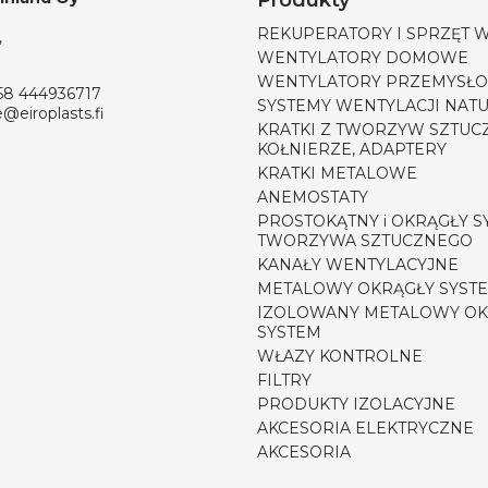
Produkty
REKUPERATORY I SPRZĘT 
,
WENTYLATORY DOMOWE
WENTYLATORY PRZEMYSŁ
58 444936717
SYSTEMY WENTYLACJI NAT
e@eiroplasts.fi
KRATKI Z TWORZYW SZTUC
KOŁNIERZE, ADAPTERY
KRATKI METALOWE
ANEMOSTATY
PROSTOKĄTNY i OKRĄGŁY S
TWORZYWA SZTUCZNEGO
KANAŁY WENTYLACYJNE
METALOWY OKRĄGŁY SYST
IZOLOWANY METALOWY OK
SYSTEM
WŁAZY KONTROLNE
FILTRY
PRODUKTY IZOLACYJNE
AKCESORIA ELEKTRYCZNE
AKCESORIA