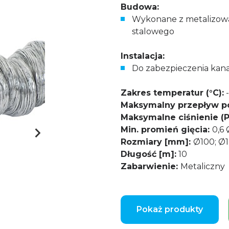
Budowa:
Wykonane z metalizowa
stalowego
Instalacja:
Do zabezpieczenia kan
Zakres temperatur (°C):
-
Maksymalny przepływ po
Maksymalne ciśnienie (P
Min. promień gięcia:
0,6 
Rozmiary [mm]:
Ø100; Ø1
Długość [m]:
10
Zabarwienie:
Metaliczny
Pokaż produkty