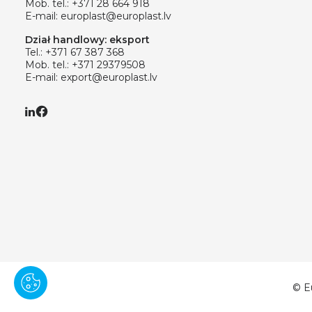
Mob. tel.:
+371 28 664 918
E-mail:
europlast@europlast.lv
Dział handlowy: eksport
Tel.:
+371 67 387 368
Mob. tel.:
+371 29379508
E-mail:
export@europlast.lv
© E