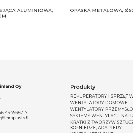
EJĄCA ALUMINIOWA,
OPASKA METALOWA, Ø5
0M
Finland Oy
Produkty
REKUPERATORY I SPRZĘT 
,
WENTYLATORY DOMOWE
WENTYLATORY PRZEMYSŁ
58 444936717
SYSTEMY WENTYLACJI NAT
e@eiroplasts.fi
KRATKI Z TWORZYW SZTUC
KOŁNIERZE, ADAPTERY