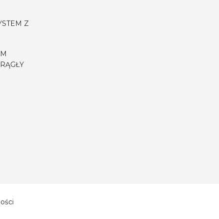
YSTEM Z
EM
RĄGŁY
ości