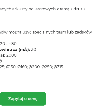
nych arkuszy poliestrowych z ramą z drutu
ałów można użyć specjalnych taśm lub zacisków
20 ... +80
wietrza (m/s):
30
a):
2000
Ø
25; Ø150; Ø160; Ø200; Ø250; Ø315
Zapytaj o cenę