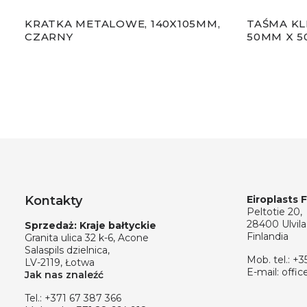
KRATKA METALOWE, 140X105MM,
TAŚMA KL
CZARNY
50MM X 5
Kontakty
Eiroplasts 
Peltotie 20,
28400 Ulvila
Sprzedaż: Kraje bałtyckie
Finlandia
Granita ulica 32 k-6, Acone
Salaspils dzielnica,
Mob. tel.:
+3
LV-2119, Łotwa
E-mail:
offic
Jak nas znaleźć
Tel.:
+371 67 387 366