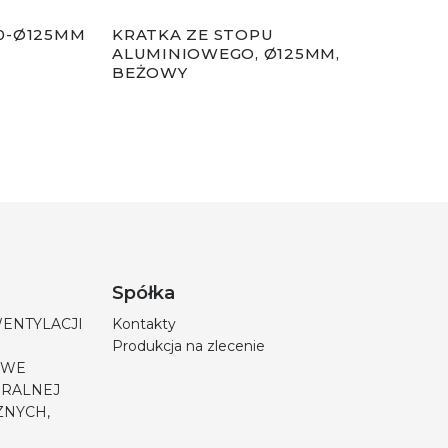
0-Ø125MM
KRATKA ZE STOPU
KRA
ALUMINIOWEGO, Ø125MM,
CZA
BEŻOWY
Spółka
WENTYLACJI
Kontakty
Produkcja na zlecenie
OWE
URALNEJ
ZNYCH,