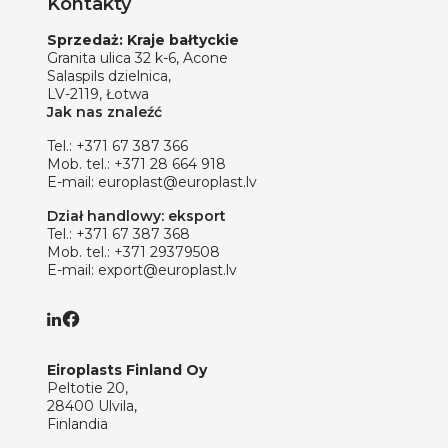
Kontakty
Sprzedaż: Kraje bałtyckie
Granita ulica 32 k-6, Acone
Salaspils dzielnica,
LV-2119, Łotwa
Jak nas znaleźć
Tel.:
+371 67 387 366
Mob. tel.:
+371 28 664 918
E-mail:
europlast@europlast.lv
Dział handlowy: eksport
Tel.:
+371 67 387 368
Mob. tel.:
+371 29379508
E-mail:
export@europlast.lv
Eiroplasts Finland Oy
Peltotie 20,
28400 Ulvila,
Finlandia